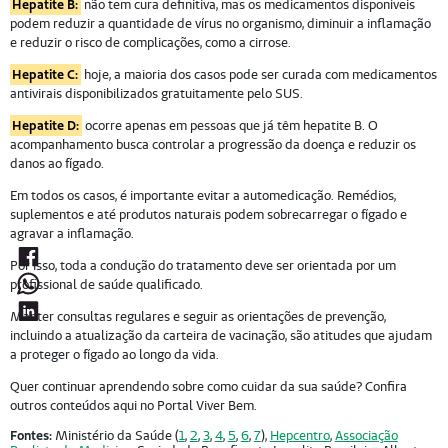
Hepatite B:
não tem cura definitiva, mas os medicamentos disponíveis
podem reduzir a quantidade de vírus no organismo, diminuir a inflamação
e reduzir o risco de complicações, como a cirrose.
Hepatite C:
hoje, a maioria dos casos pode ser curada com medicamentos
antivirais disponibilizados gratuitamente pelo SUS.
Hepatite D:
ocorre apenas em pessoas que já têm hepatite B. O
acompanhamento busca controlar a progressão da doença e reduzir os
danos ao fígado.
Em todos os casos, é importante evitar a automedicação. Remédios,
suplementos e até produtos naturais podem sobrecarregar o fígado e
agravar a inflamação.
Por isso, toda a condução do tratamento deve ser orientada por um
profissional de saúde qualificado.
Manter consultas regulares e seguir as orientações de prevenção,
incluindo a atualização da carteira de vacinação, são atitudes que ajudam
a proteger o fígado ao longo da vida.
Quer continuar aprendendo sobre como cuidar da sua saúde? Confira
outros conteúdos aqui no Portal Viver Bem.
Fontes:
Ministério da Saúde (
1
,
2
,
3
,
4
,
5
,
6
,
7
),
Hepcentro
,
Associação