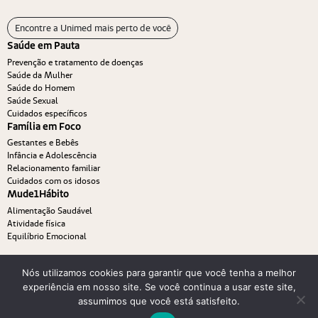
Encontre a Unimed mais perto de você
Saúde em Pauta
Prevenção e tratamento de doenças
Saúde da Mulher
Saúde do Homem
Saúde Sexual
Cuidados específicos
Família em Foco
Gestantes e Bebês
Infância e Adolescência
Relacionamento familiar
Cuidados com os idosos
Mude1Hábito
Alimentação Saudável
Atividade física
Equilíbrio Emocional
Nós utilizamos cookies para garantir que você tenha a melhor
experiência em nosso site. Se você continua a usar este site,
assumimos que você está satisfeito.
© 2026. Viver Bem Unimed. Todos os direitos reservados.