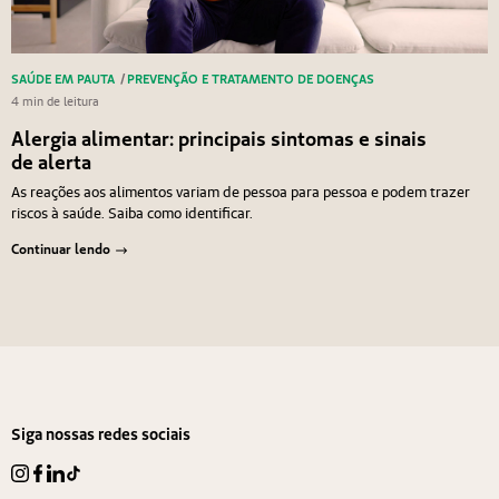
SAÚDE EM PAUTA
/
PREVENÇÃO E TRATAMENTO DE DOENÇAS
4 min de leitura
Alergia alimentar: principais sintomas e sinais
de alerta
As reações aos alimentos variam de pessoa para pessoa e podem trazer
riscos à saúde. Saiba como identificar.
Continuar lendo
Navegação de Post
Anterior
Próximo
Siga nossas redes sociais