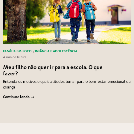
FAMÍLIA EM FOCO
/
INFÂNCIA E ADOLESCÊNCIA
4 min de leitura
Meu filho não quer ir para a escola. O que
fazer?
Entenda os motivos e quais atitudes tomar para o bem-estar emocional da
criança
Continuar lendo
Navegação de Post
Anterior
Próximo