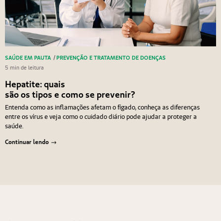
SAÚDE EM PAUTA
/
PREVENÇÃO E TRATAMENTO DE DOENÇAS
5 min de leitura
Hepatite: quais
são os tipos e como se prevenir?
Entenda como as inflamações afetam o fígado, conheça as diferenças
entre os vírus e veja como o cuidado diário pode ajudar a proteger a
saúde.
Continuar lendo
Navegação de Post
Anterior
Próximo