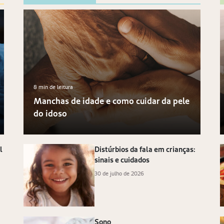
8 min de leitura
Manchas de idade e como cuidar da pele
5 min de leitura
6 min
O que fazer em casos de queimadura?
do idoso
Voc
l
Como funciona a memória e
Distúrbios da fala em crianças:
como cuidar dela
sinais e cuidados
29 de maio de 2026
30 de julho de 2026
O que são as
Sono