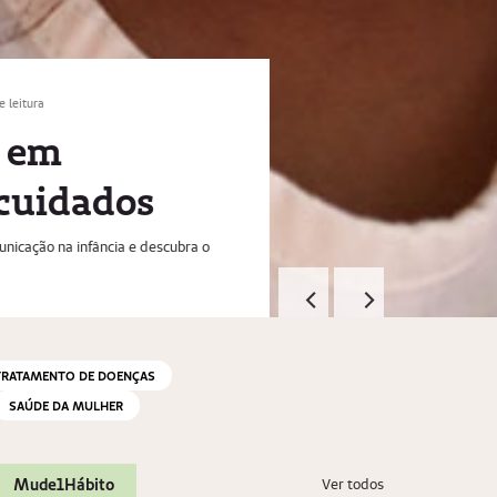
FAM
M
c
O e
qua
TRATAMENTO DE DOENÇAS
SAÚDE DA MULHER
Mude1Hábito
Ver todos