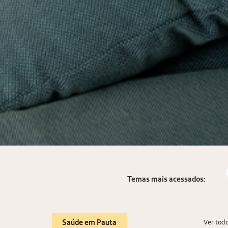
FAMÍLIA EM FOCO
/
INFÂNCIA E ADOLESCÊNCIA
6 min de 
Distúrbios da fala
crianças: sinais e
Entenda as diferenças entre os problemas de comun
momento certo de buscar ajuda profissional.
Temas mais acessados:
Saúde em Pauta
Ver tod