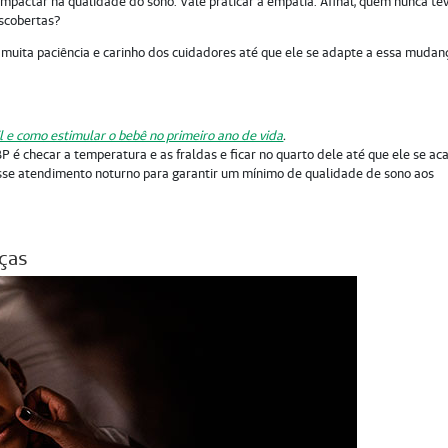
pactar na qualidade do sono. Vale praticar a empatia. Afinal, quem nunca te
escobertas?
r muita paciência e carinho dos cuidadores até que ele se adapte a essa mudan
 e como estimular o bebê no primeiro ano de vida
.
 é checar a temperatura e as fraldas e ficar no quarto dele até que ele se ac
sse atendimento noturno para garantir um mínimo de qualidade de sono aos
nças