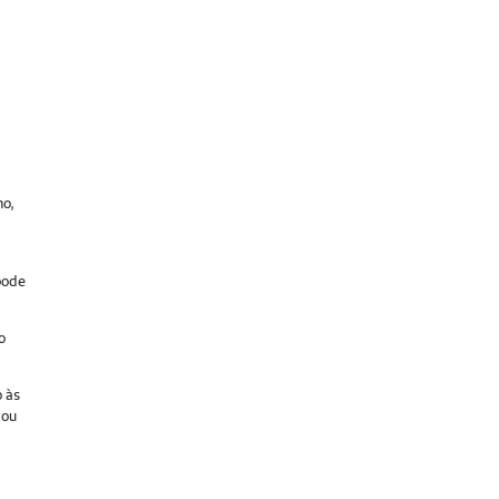
no,
pode
o
o às
 ou