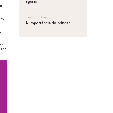
agora?
do
2 min de leitura
ivo
A importância do brincar
or,
es
as de