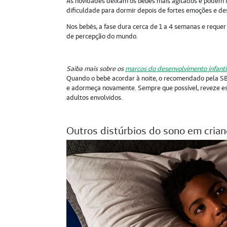
As novidades deixam os bebês mais agitados e podem im
dificuldade para dormir depois de fortes emoções e d
Nos bebês, a fase dura cerca de 1 a 4 semanas e reque
de percepção do mundo.
Saiba mais sobre os
marcos do desenvolvimento infantil
Quando o bebê acordar à noite, o recomendado pela SBP
e adormeça novamente. Sempre que possível, reveze e
adultos envolvidos.
Outros distúrbios do sono em cria