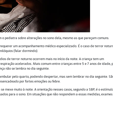
om o pediatra sobre alterações no sono dela, mesmo as que pareçam comuns.
m requerer um acompanhamento médico especializado. É o caso de terror notur
nilóquios (falar dormindo).
ios de terror noturno ocorrem mais no início da noite. A criança tem um
espiração acelerados. Mais comum entre crianças entre 5 e 7 anos de idade, 
ça não se lembra no dia seguinte.
ambular pelo quarto, podendo despertar, mas sem lembrar no dia seguinte. Sã
desencadeado por fortes emoções ou febre.
u se mexe muito à noite. A orientação nesses casos, segundo a SBP, é o estímul
quados para o sono. Em situações que não respondem a essas medidas, exames