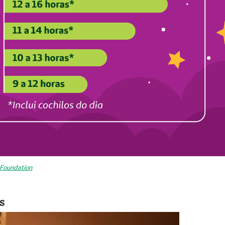
 Foundation
s