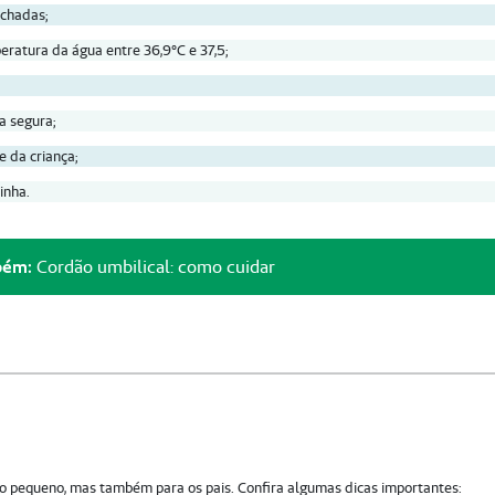
echadas;
eratura da água entre 36,9°C e 37,5;
a segura;
 da criança;
inha.
bém:
Cordão umbilical: como cuidar
a o pequeno, mas também para os pais. Confira algumas dicas importantes: