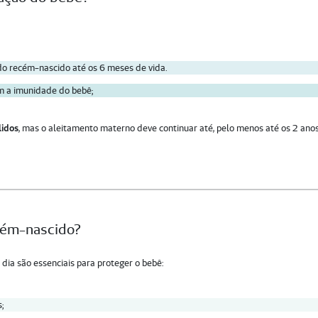
o do recém-nascido até os 6 meses de vida.
em a imunidade do bebê;
lidos
, mas o aleitamento materno deve continuar até, pelo menos até os 2 ano
cém-nascido?
dia são essenciais para proteger o bebê:
s;