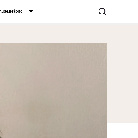
ude1Hábito