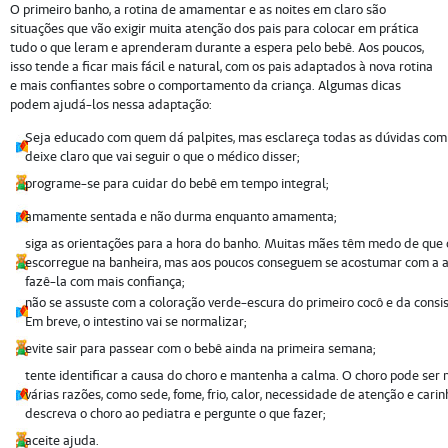
O primeiro banho, a rotina de amamentar e as noites em claro são
situações que vão exigir muita atenção dos pais para colocar em prática
tudo o que leram e aprenderam durante a espera pelo bebê. Aos poucos,
isso tende a ficar mais fácil e natural, com os pais adaptados à nova rotina
e mais confiantes sobre o comportamento da criança. Algumas dicas
podem ajudá-los nessa adaptação:
Seja educado com quem dá palpites, mas esclareça todas as dúvidas com 
deixe claro que vai seguir o que o médico disser;
programe-se para cuidar do bebê em tempo integral;
amamente sentada e não durma enquanto amamenta;
siga as orientações para a hora do banho. Muitas mães têm medo de que 
escorregue na banheira, mas aos poucos conseguem se acostumar com a a
fazê-la com mais confiança;
não se assuste com a coloração verde-escura do primeiro cocô e da consi
Em breve, o intestino vai se normalizar;
evite sair para passear com o bebê ainda na primeira semana;
tente identificar a causa do choro e mantenha a calma. O choro pode ser
várias razões, como sede, fome, frio, calor, necessidade de atenção e carin
descreva o choro ao pediatra e pergunte o que fazer;
aceite ajuda.