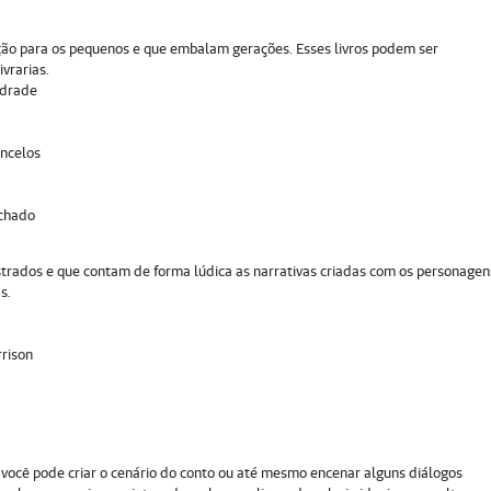
orção para os pequenos e que embalam gerações. Esses livros podem ser
vrarias.
ndrade
ncelos
achado
ustrados e que contam de forma lúdica as narrativas criadas com os personagen
s.
rrison
 você pode criar o cenário do conto ou até mesmo encenar alguns diálogos