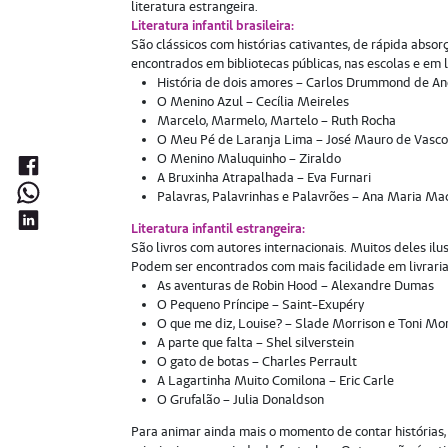
literatura estrangeira.
Literatura infantil brasileira:
São clássicos com histórias cativantes, de rápida abs
encontrados em bibliotecas públicas, nas escolas e em li
História de dois amores – Carlos Drummond de A
O Menino Azul – Cecília Meireles
Marcelo, Marmelo, Martelo – Ruth Rocha
O Meu Pé de Laranja Lima – José Mauro de Vasco
O Menino Maluquinho – Ziraldo
A Bruxinha Atrapalhada – Eva Furnari
Palavras, Palavrinhas e Palavrões – Ana Maria M
Literatura infantil estrangeira:
São livros com autores internacionais. Muitos deles il
Podem ser encontrados com mais facilidade em livraria
As aventuras de Robin Hood – Alexandre Dumas
O Pequeno Príncipe – Saint-Exupéry
O que me diz, Louise? – Slade Morrison e Toni Mo
A parte que falta – Shel silverstein
O gato de botas – Charles Perrault
A Lagartinha Muito Comilona – Eric Carle
O Grufalão – Julia Donaldson
Para animar ainda mais o momento de contar histórias,