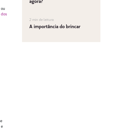
agora?
a ou
o dos
2 min de leitura
A importância do brincar
ue
 e