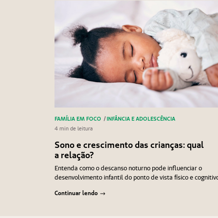
FAMÍLIA EM FOCO
/
INFÂNCIA E ADOLESCÊNCIA
4 min de leitura
Sono e crescimento das crianças: qual
a relação?
Entenda como o descanso noturno pode influenciar o
desenvolvimento infantil do ponto de vista físico e cognitiv
Continuar lendo
Navegação
Anterior
Próximo