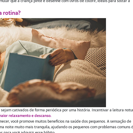
ular que a criança pinte e desenhe com livros de colorir, ideais para soltar a
a rotina?
sejam cativados de forma periódica por uma história. Incentivar a leitura notu
maior relaxamento e descanso.
ormecer, você promove muitos benefícios na saúde dos pequenos. A sensação de
 uma noite muito mais tranquila, ajudando os pequenos com problemas comuns 
s para você adquirir esse hábito: