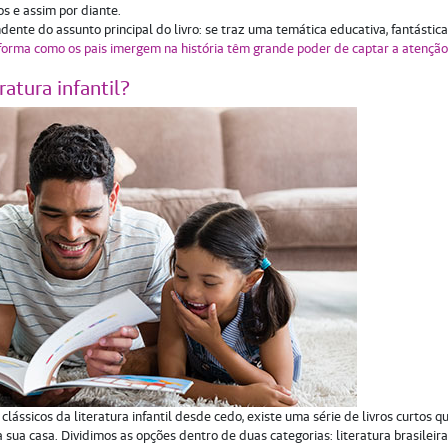
os e assim por diante.
ndente do assunto principal do livro: se traz uma temática educativa, fantástic
forma como os pais imergem na história têm grande poder de captar a atençã
ratura infantil?
ássicos da literatura infantil desde cedo, existe uma série de livros curtos q
a sua casa. Dividimos as opções dentro de duas categorias: literatura brasileira