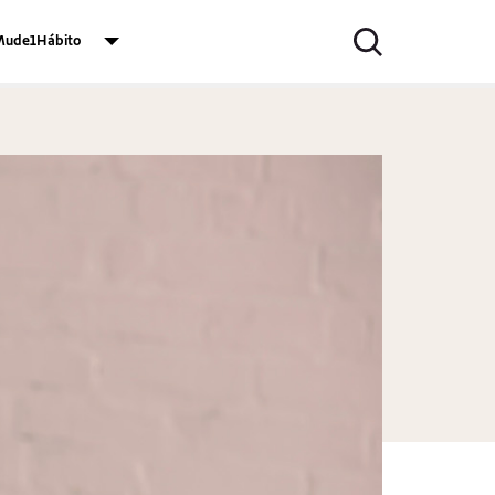
ude1Hábito