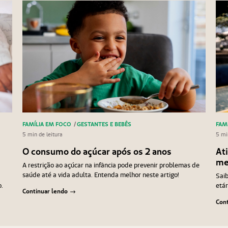
FAMÍLIA EM FOCO
/
GESTANTES E BEBÊS
FAM
5 min de leitura
5 mi
O consumo do açúcar após os 2 anos
Ati
me
A restrição ao açúcar na infância pode prevenir problemas de
saúde até a vida adulta. Entenda melhor neste artigo!
Saib
o.
etár
Continuar lendo
Cont