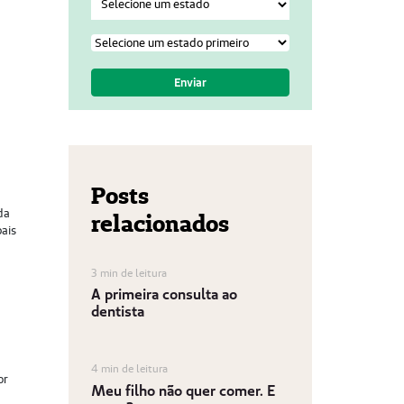
Posts
da
relacionados
pais
3 min de leitura
A primeira consulta ao
dentista
4 min de leitura
or
Meu filho não quer comer. E