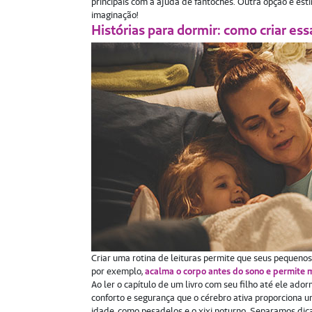
principais com a ajuda de fantoches. Outra opção é estim
imaginação!
Histórias para dormir: como criar ess
Criar uma rotina de leituras permite que seus pequenos 
por exemplo,
acalma o corpo antes do sono e permite 
Ao ler o capítulo de um livro com seu filho até ele ad
conforto e segurança que o cérebro ativa proporciona
idade, como pesadelos e o xixi noturno. Separamos dica