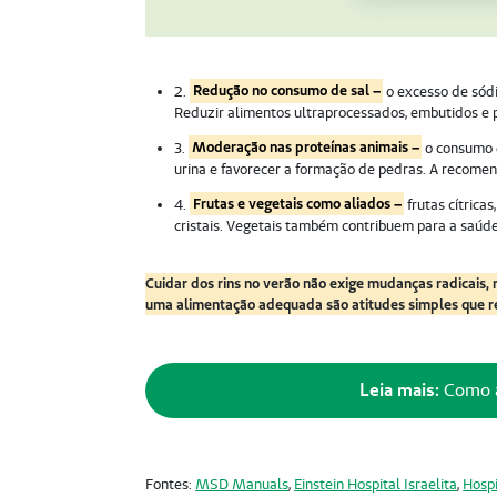
2.
Redução no consumo de sal –
o excesso de sódi
Reduzir alimentos ultraprocessados, embutidos e
3.
Moderação nas proteínas animais –
o consumo 
urina e favorecer a formação de pedras. A recome
4.
Frutas e vegetais como aliados –
frutas cítrica
cristais. Vegetais também contribuem para a saúde
Cuidar dos rins no verão não exige mudanças radicais, 
uma alimentação adequada são atitudes simples que re
Leia mais:
Como a 
Fontes:
MSD Manuals
,
Einstein Hospital Israelita
,
Hospi