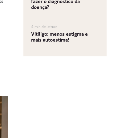
fazer o diagnóstico da
os
doença?
4 min de leitura
Vitiligo: menos estigma e
mais autoestima!