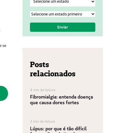
e
e se
Posts
relacionados
4 min de leitura
Fibromialgia: entenda doença
que causa dores fortes
3 min de leitura
Lúpus: por que é tão difícil