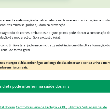
o aumenta a eliminação de cálcio pela urina, favorecendo a formação de cristai
 produtos muito salgados ajudam na prevenção.
exagerado de carnes, embutidos e alguns peixes pode alterar a composição d
ndação é a moderação, não a exclusão total.
s, como limão e laranja, fornecem citrato, substância que dificulta a formação d
 renal de forma geral.
mas atenção diária. Beber água ao longo do dia, observar a cor da urina e man
duzem riscos reais.
dieta pode interferir na saúde dos rins
tal do Rim
,
Centro Brasileiro de Urologia – CBU
,
Biblioteca Virtual em Saúde
,