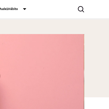
ude1Hábito