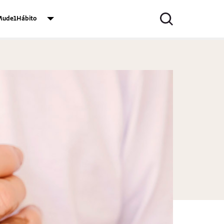
ude1Hábito