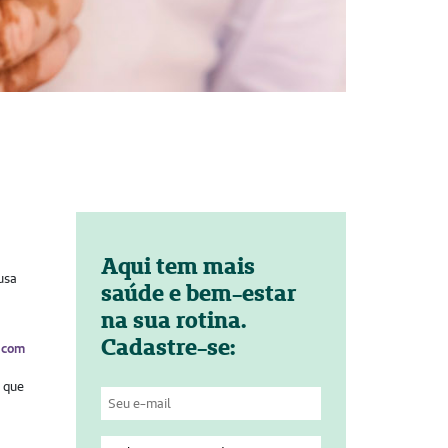
Aqui tem mais
usa
saúde e bem-estar
na sua rotina.
Cadastre-se:
m com
o que