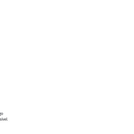
go
sível