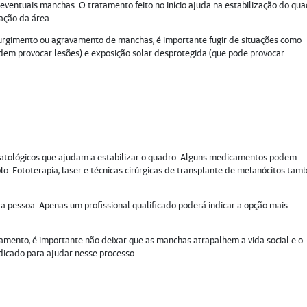
entuais manchas. O tratamento feito no início ajuda na estabilização do qua
ação da área.
o surgimento ou agravamento de manchas, é importante fugir de situações como
odem provocar lesões) e exposição solar desprotegida (que pode provocar
matológicos que ajudam a estabilizar o quadro. Alguns medicamentos podem
o. Fototerapia, laser e técnicas cirúrgicas de transplante de melanócitos ta
a pessoa. Apenas um profissional qualificado poderá indicar a opção mais
mento, é importante não deixar que as manchas atrapalhem a vida social e o
icado para ajudar nesse processo.