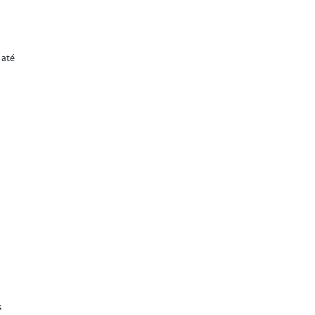
 até
s