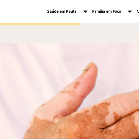
Saúde em Pauta
Família em Foco
M