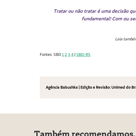
Tratar ou não tratar é uma decisão qu
fundamental!
Com ou sem
Leia també
Fontes: SBD
1
2
3
4
|
SBD-RS
Agência Babushka | Edição e Revisão: Unimed do Br
Também recomendamos