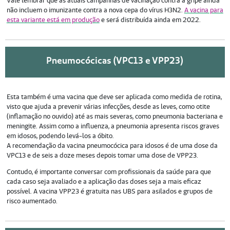
Vale lembrar que as atuais campanhas de vacinação contra a gripe ainda
não incluem o imunizante contra a nova cepa do vírus H3N2.
A vacina para
esta variante está em produção
e será distribuída ainda em 2022.
Pneumocócicas (VPC13 e VPP23)
Esta também é uma vacina que deve ser aplicada como medida de rotina,
visto que ajuda a prevenir várias infecções, desde as leves, como otite
(inflamação no ouvido) até as mais severas, como pneumonia bacteriana e
meningite. Assim como a influenza, a pneumonia apresenta riscos graves
em idosos, podendo levá-los a óbito.
A recomendação da vacina pneumocócica para idosos é de uma dose da
VPC13 e de seis a doze meses depois tomar uma dose de VPP23.
Contudo, é importante conversar com profissionais da saúde para que
cada caso seja avaliado e a aplicação das doses seja a mais eficaz
possível. A vacina VPP23 é gratuita nas UBS para asilados e grupos de
risco aumentado.