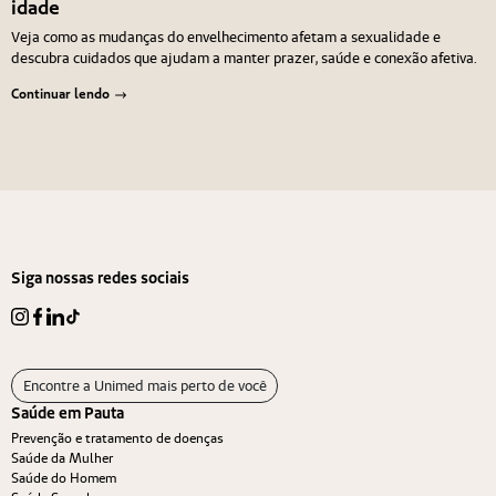
idade
Veja como as mudanças do envelhecimento afetam a sexualidade e
descubra cuidados que ajudam a manter prazer, saúde e conexão afetiva.
Continuar lendo
Navegação de Post
Anterior
Próximo
Siga nossas redes sociais
Encontre a Unimed mais perto de você
Saúde em Pauta
Prevenção e tratamento de doenças
Saúde da Mulher
Saúde do Homem