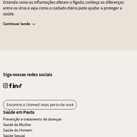
Entenda como as inflamações afetam o fígado, conheça as diferenças
entre os vírus e veja como o cuidado diário pode ajudar a proteger a
saúde.
Continuar lendo
Navegação de Post
Anterior
Próximo
Siga nossas redes sociais
Encontre a Unimed mais perto de você
Saúde em Pauta
Prevenção e tratamento de doenças
Saúde da Mulher
Saúde do Homem
Saúde Sexual