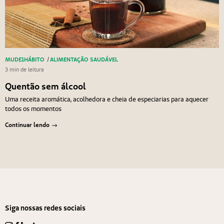
MUDE1HÁBITO
/
ALIMENTAÇÃO SAUDÁVEL
3 min de leitura
Quentão sem álcool
Uma receita aromática, acolhedora e cheia de especiarias para aquecer
todos os momentos
Continuar lendo
Navegação de Post
Anterior
Próximo
Siga nossas redes sociais