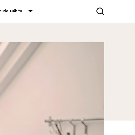
ude1Hábito