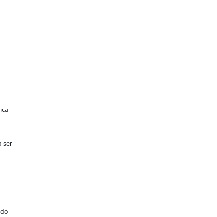
ica
a ser
 do