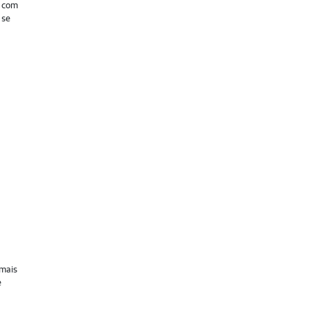
z com
 se
 mais
e