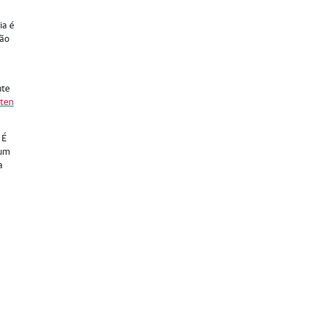
ia é
não
nte
úten
 É
 um
a