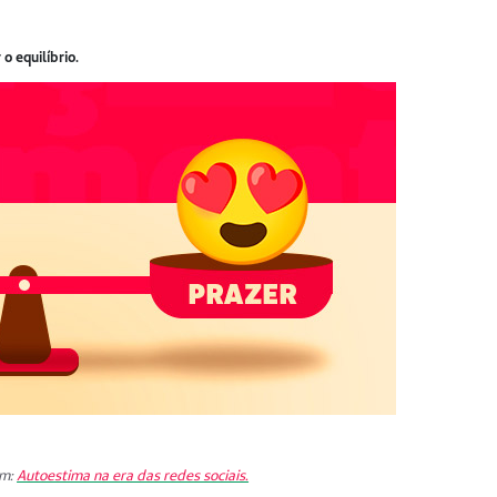
o equilíbrio.
ém:
Autoestima na era das redes sociais.