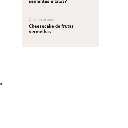
sementes e talos?
2 min de leitura
Cheesecake de frutas
vermelhas
as