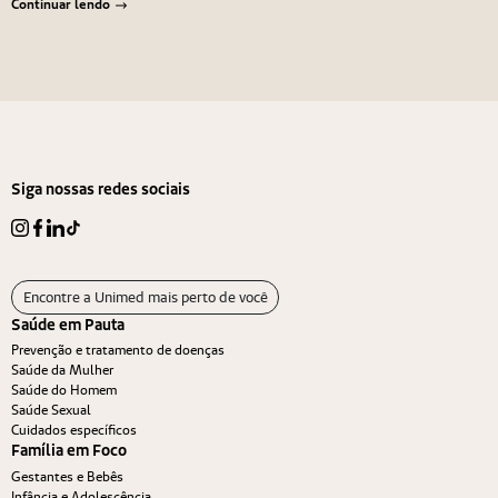
Continuar lendo
Navegação de Post
Anterior
Próximo
Siga nossas redes sociais
Encontre a Unimed mais perto de você
Saúde em Pauta
Prevenção e tratamento de doenças
Saúde da Mulher
Saúde do Homem
Saúde Sexual
Cuidados específicos
Família em Foco
Gestantes e Bebês
Infância e Adolescência