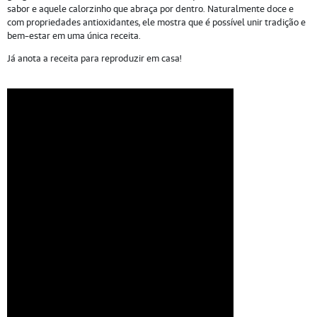
sabor e aquele calorzinho que abraça por dentro. Naturalmente doce e
com propriedades antioxidantes, ele mostra que é possível unir tradição e
bem-estar em uma única receita.
Já anota a receita para reproduzir em casa!