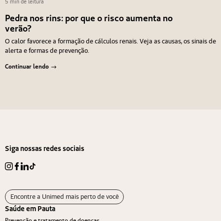
5 min de leitura
Pedra nos rins: por que o risco aumenta no
verão?
O calor favorece a formação de cálculos renais. Veja as causas, os sinais de
alerta e formas de prevenção.
Continuar lendo
Navegação de Post
Anterior
Próximo
Siga nossas redes sociais
Encontre a Unimed mais perto de você
Saúde em Pauta
Prevenção e tratamento de doenças