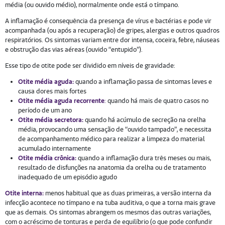
média (ou ouvido médio), normalmente onde está o tímpano.
A inflamação é consequência da presença de vírus e bactérias e pode vir
acompanhada (ou após a recuperação) de gripes, alergias e outros quadros
respiratórios. Os sintomas variam entre dor intensa, coceira, febre, náuseas
e obstrução das vias aéreas (ouvido “entupido”).
Esse tipo de otite pode ser dividido em níveis de gravidade:
Otite média aguda:
quando a inflamação passa de sintomas leves e
causa dores mais fortes
Otite média aguda
recorrente
:
quando há mais de quatro casos no
período de um ano
Otite média secretora:
quando há acúmulo de secreção na orelha
média, provocando uma sensação de “ouvido tampado”, e necessita
de acompanhamento médico para realizar a limpeza do material
acumulado internamente
Otite média crônica:
quando a inflamação dura três meses ou mais,
resultado de disfunções na anatomia da orelha ou de tratamento
inadequado de um episódio agudo
Otite interna:
menos habitual que as duas primeiras, a versão interna da
infecção acontece no tímpano e na tuba auditiva, o que a torna mais grave
que as demais. Os sintomas abrangem os mesmos das outras variações,
com o acréscimo de tonturas e perda de equilíbrio (o que pode confundir