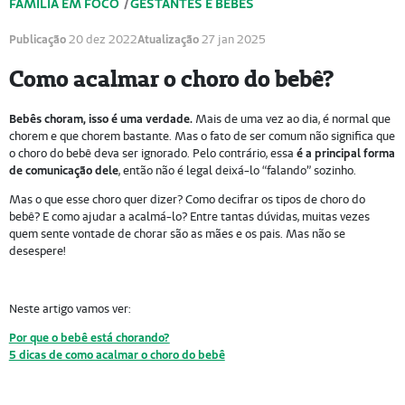
FAMÍLIA EM FOCO
/
GESTANTES E BEBÊS
Publicação
20 dez 2022
Atualização
27 jan 2025
Como acalmar o choro do bebê?
Bebês choram, isso é uma verdade.
Mais de uma vez ao dia, é normal que
chorem e que chorem bastante. Mas o fato de ser comum não significa que
o choro do bebê deva ser ignorado. Pelo contrário, essa
é a principal forma
de comunicação dele
, então não é legal deixá-lo “falando” sozinho.
Mas o que esse choro quer dizer? Como decifrar os tipos de choro do
bebê? E como ajudar a acalmá-lo? Entre tantas dúvidas, muitas vezes
quem sente vontade de chorar são as mães e os pais. Mas não se
desespere!
Neste artigo vamos ver:
Por que o bebê está chorando?
5 dicas de como acalmar o choro do bebê