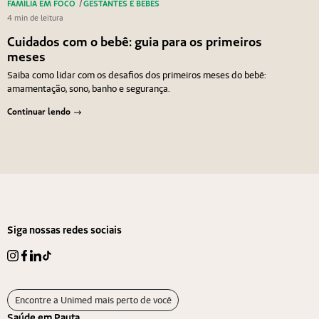
FAMÍLIA EM FOCO
/
GESTANTES E BEBÊS
4 min de leitura
Cuidados com o bebê: guia para os primeiros
meses
Saiba como lidar com os desafios dos primeiros meses do bebê:
amamentação, sono, banho e segurança.
Continuar lendo
Navegação de Post
Anterior
Próximo
Siga nossas redes sociais
Encontre a Unimed mais perto de você
Saúde em Pauta