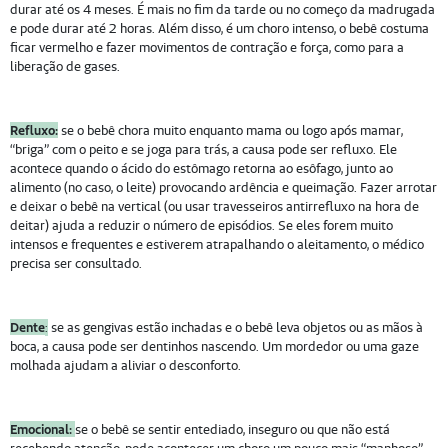
durar até os 4 meses. É mais no fim da tarde ou no começo da madrugada
e pode durar até 2 horas. Além disso, é um choro intenso, o bebê costuma
ficar vermelho e fazer movimentos de contração e força, como para a
liberação de gases.
Refluxo:
se o bebê chora muito enquanto mama ou logo após mamar,
“briga” com o peito e se joga para trás, a causa pode ser refluxo. Ele
acontece quando o ácido do estômago retorna ao esôfago, junto ao
alimento (no caso, o leite) provocando ardência e queimação. Fazer arrotar
e deixar o bebê na vertical (ou usar travesseiros antirrefluxo na hora de
deitar) ajuda a reduzir o número de episódios. Se eles forem muito
intensos e frequentes e estiverem atrapalhando o aleitamento, o médico
precisa ser consultado.
Dente
:
se as gengivas estão inchadas e o bebê leva objetos ou as mãos à
boca, a causa pode ser dentinhos nascendo. Um mordedor ou uma gaze
molhada ajudam a aliviar o desconforto.
Emocional:
se o bebê se sentir entediado, inseguro ou que não está