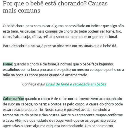
Por que o bebê está chorando? Causas
mais comuns
O bebê chora para comunicar alguma necessidade ou indicar que algo não
está bem. As causas mais comuns de choro do bebê podem ser fome, frio,
calor, fralda suja, cólica, refluxo, sono ou mesmo ter origem emocional.
Para descobrir a causa, é preciso observar outros sinais que o bebê dá.
Fome:
quando o choro é de fome, é normal que o bebê faça biquinho,
estalinhos com a boca procurando o peito, ou mesmo coloque o punho ou a
mão na boca. O choro passa quando é amamentado.
Conheça mais
sinais de fome e saciedade em bebês
Calor ou frio:
quando o choro é de calor normalmente vem acompanhado
de suor na cabeça, no nariz e brotoejas pelo corpo. A causa do choro pode
estar relacionada ao frio. Neste caso, é possível avaliar sentindo a
temperatura do peito e das costas. Retire ou acrescente roupas conforme
o caso. Além da quantidade de roupa, verifique se as peças não estão
apertadas ou com alguma etiqueta incomodando. Um banho morno