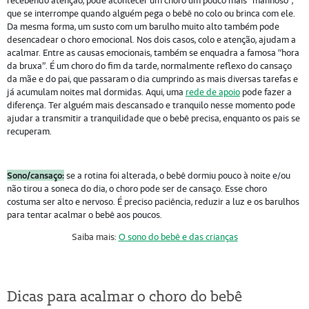
recebendo atenção, pode acontecer um choro um pouco mais “manhoso”,
que se interrompe quando alguém pega o bebê no colo ou brinca com ele.
Da mesma forma, um susto com um barulho muito alto também pode
desencadear o choro emocional. Nos dois casos, colo e atenção, ajudam a
acalmar. Entre as causas emocionais, também se enquadra a famosa “hora
da bruxa”. É um choro do fim da tarde, normalmente reflexo do cansaço
da mãe e do pai, que passaram o dia cumprindo as mais diversas tarefas e
já acumulam noites mal dormidas. Aqui, uma
rede de apoio
pode fazer a
diferença. Ter alguém mais descansado e tranquilo nesse momento pode
ajudar a transmitir a tranquilidade que o bebê precisa, enquanto os pais se
recuperam.
Sono/cansaço:
se a rotina foi alterada, o bebê dormiu pouco à noite e/ou
não tirou a soneca do dia, o choro pode ser de cansaço. Esse choro
costuma ser alto e nervoso. É preciso paciência, reduzir a luz e os barulhos
para tentar acalmar o bebê aos poucos.
Saiba mais:
O sono do bebê e das crianças
Dicas para acalmar o choro do bebê