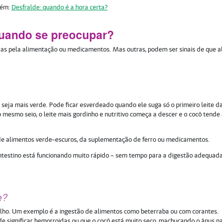
bém:
Desfralde: quando é a hora certa?
quando se preocupar?
as pela alimentação ou medicamentos. Mas outras, podem ser sinais de que a
 seja mais verde. Pode ficar esverdeado quando ele suga só o primeiro leite d
smo seio, o leite mais gordinho e nutritivo começa a descer e o cocô tende
 de alimentos verde-escuros, da suplementação de ferro ou medicamentos.
o intestino está funcionando muito rápido – sem tempo para a digestão adequad
e?
lho. Um exemplo é a ingestão de alimentos como beterraba ou com corantes.
e significar hemorroidas ou que o cocô está muito seco, machucando o ânus n