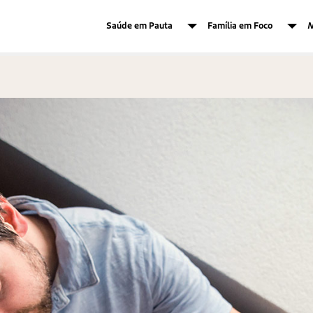
Saúde em Pauta
Família em Foco
M