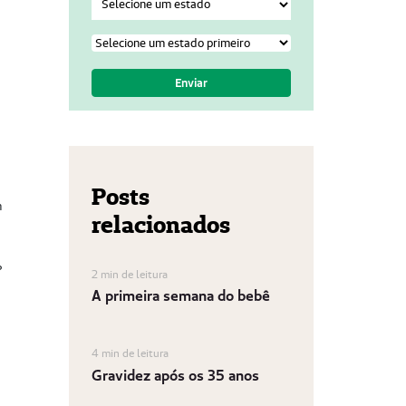
Posts
m
relacionados
?
2 min de leitura
A primeira semana do bebê
4 min de leitura
Gravidez após os 35 anos