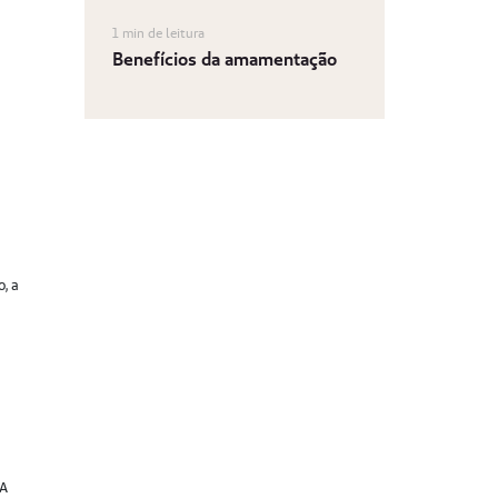
1 min de leitura
Benefícios da amamentação
o, a
 A