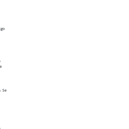
lgo
a
 a
a. Se
a