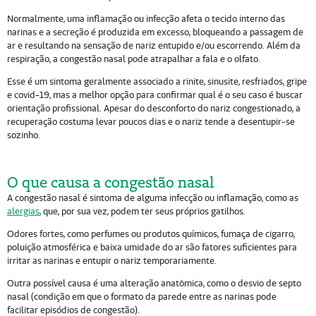
Normalmente, uma inflamação ou infecção afeta o tecido interno das
narinas e a secreção é produzida em excesso, bloqueando a passagem de
ar e resultando na sensação de nariz entupido e/ou escorrendo. Além da
respiração, a congestão nasal pode atrapalhar a fala e o olfato.
Esse é um sintoma geralmente associado a rinite, sinusite, resfriados, gripe
e covid-19, mas a melhor opção para confirmar qual é o seu caso é buscar
orientação profissional. Apesar do desconforto do nariz congestionado, a
recuperação costuma levar poucos dias e o nariz tende a desentupir-se
sozinho.
O que causa a congestão nasal
A congestão nasal é sintoma de alguma infecção ou inflamação, como as
alergias
, que, por sua vez, podem ter seus próprios gatilhos.
Odores fortes, como perfumes ou produtos químicos, fumaça de cigarro,
poluição atmosférica e baixa umidade do ar são fatores suficientes para
irritar as narinas e entupir o nariz temporariamente.
Outra possível causa é uma alteração anatômica, como o desvio de septo
nasal (condição em que o formato da parede entre as narinas pode
facilitar episódios de congestão).