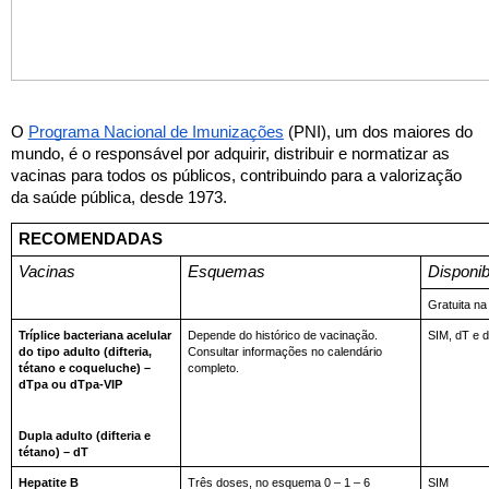
O 
Programa Nacional de Imunizações
 (PNI), um dos maiores do 
mundo, é o responsável por adquirir, distribuir e normatizar as 
vacinas para todos os públicos, contribuindo para a valorização 
da saúde pública, desde 1973. 
RECOMENDADAS
Vacinas
Esquemas
Disponib
Gratuita n
Tríplice bacteriana acelular 
Depende do histórico de vacinação. 
SIM, dT e 
do tipo adulto (difteria, 
Consultar informações no calendário 
tétano e coqueluche) – 
completo.
dTpa ou dTpa-VIP 
Dupla adulto (difteria e 
tétano) – dT
Hepatite B
Três doses, no esquema 0 – 1 – 6 
SIM