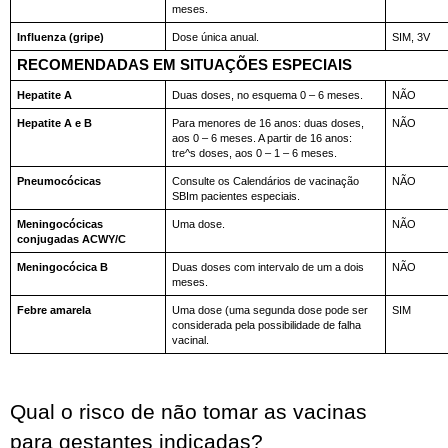
meses.
Influenza (gripe)
Dose única anual.
SIM, 3V
RECOMENDADAS EM SITUAÇÕES ESPECIAIS
Hepatite A
Duas doses, no esquema 0 – 6 meses.
NÃO
Hepatite A e B
Para menores de 16 anos: duas doses, 
NÃO
aos 0 – 6 meses. A partir de 16 anos: 
tre^s doses, aos 0 – 1 – 6 meses.
Pneumocócicas
Consulte os Calendários de vacinação 
NÃO
SBIm pacientes especiais.
Meningocócicas 
Uma dose.
NÃO
conjugadas ACWY/C
Meningocócica B 
Duas doses com intervalo de um a dois 
NÃO
meses.
Febre amarela 
Uma dose (uma segunda dose pode ser 
SIM
considerada pela possibilidade de falha 
vacinal. 
Qual o risco de não tomar as vacinas 
para gestantes indicadas?