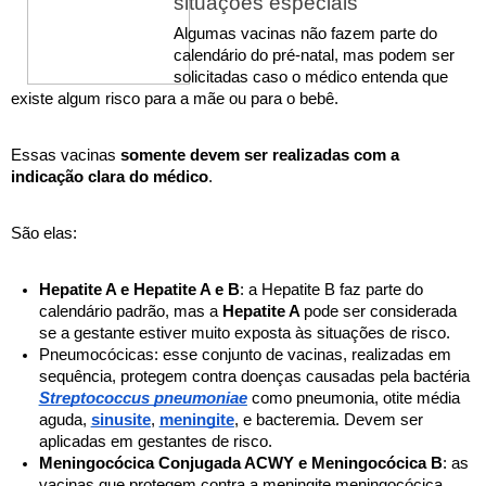
situações especiais
Algumas vacinas não fazem parte do 
calendário do pré-natal, mas podem ser 
solicitadas caso o médico entenda que 
existe algum risco para a mãe ou para o bebê.
Essas vacinas 
somente devem ser realizadas com a 
indicação clara do médico
. 
São elas: 
Hepatite A e Hepatite A e B
: a Hepatite B faz parte do 
calendário padrão, mas a 
Hepatite A 
pode ser considerada 
se a gestante estiver muito exposta às situações de risco.
Pneumocócicas:
esse conjunto de vacinas, realizadas em 
sequência, protegem contra doenças causadas pela bactéria 
Streptococcus pneumoniae
 como pneumonia, otite média 
aguda, 
sinusite
, 
meningite
, e bacteremia. Devem ser 
aplicadas em gestantes de risco.
Meningocócica Conjugada ACWY e Meningocócica B
: as 
vacinas que protegem contra a meningite meningocócica 