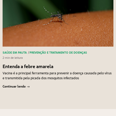
SAÚDE EM PAUTA
/
PREVENÇÃO E TRATAMENTO DE DOENÇAS
2 min de leitura
Entenda a febre amarela
Vacina é a principal ferramenta para prevenir a doença causada pelo vírus
e transmitida pela picada dos mosquitos infectados
Continuar lendo
Navegação de Post
Anterior
Próximo