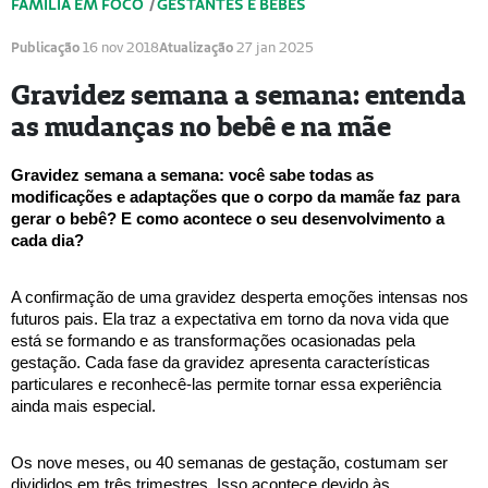
FAMÍLIA EM FOCO
/
GESTANTES E BEBÊS
Publicação
16 nov 2018
Atualização
27 jan 2025
Gravidez semana a semana: entenda
as mudanças no bebê e na mãe
Gravidez semana a semana: você sabe todas as 
modificações e adaptações que o corpo da mamãe faz para 
gerar o bebê? E como acontece o seu desenvolvimento a 
cada dia? 
A confirmação de uma gravidez desperta emoções intensas nos 
futuros pais. Ela traz a expectativa em torno da nova vida que 
está se formando e as transformações ocasionadas pela 
gestação. Cada fase da gravidez apresenta características 
particulares e reconhecê-las permite tornar essa experiência 
ainda mais especial.
Os nove meses, ou 40 semanas de gestação, costumam ser 
divididos em três trimestres. Isso acontece devido às 