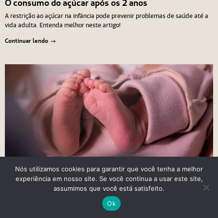
O consumo do açúcar após os 2 anos
A restrição ao açúcar na infância pode prevenir problemas de saúde até a
vida adulta. Entenda melhor neste artigo!
Continuar lendo
Nós utilizamos cookies para garantir que você tenha a melhor
experiência em nosso site. Se você continua a usar este site,
FAMÍLIA EM FOCO
/
GESTANTES E BEBÊS
assumimos que você está satisfeito.
5 min de leitura
Ok
Além do teste do pezinho: exames essenciais