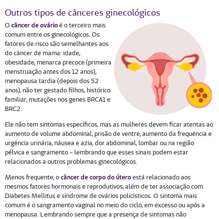
Outros tipos de cânceres ginecológicos
O
câncer de ovário
é o terceiro mais
comum entre os ginecológicos. Os
fatores de risco são semelhantes aos
do câncer de mama: idade,
obesidade, menarca precoce (primeira
menstruação antes dos 12 anos),
menopausa tardia (depois dos 52
anos), não ter gestado filhos, histórico
familiar, mutações nos genes BRCA1 e
BRC2.
Ele não tem sintomas específicos, mas as mulheres devem ficar atentas ao
aumento de volume abdominal, prisão de ventre, aumento da frequência e
urgência urinária, náusea e azia, dor abdominal, lombar ou na região
pélvica e sangramento – lembrando que esses sinais podem estar
relacionados a outros problemas ginecológicos.
Menos frequente, o
câncer de corpo do útero
está relacionado aos
mesmos fatores hormonais e reprodutivos, além de ter associação com
Diabetes Mellitus e síndrome de ovários policísticos. O sintoma mais
comum é o sangramento vaginal no meio do ciclo, em excesso ou após a
menopausa. Lembrando sempre que a presença de sintomas não