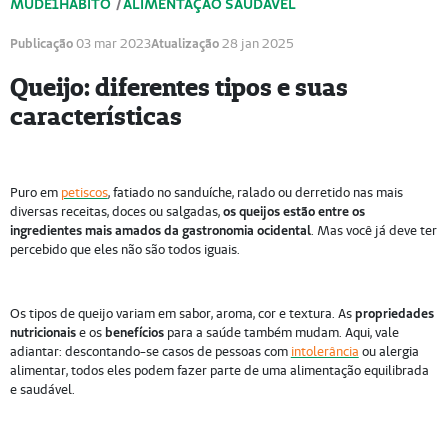
MUDE1HÁBITO
/
ALIMENTAÇÃO SAUDÁVEL
Publicação
03 mar 2023
Atualização
28 jan 2025
Queijo: diferentes tipos e suas
características
Puro em
petiscos
, fatiado no sanduíche, ralado ou derretido nas mais
diversas receitas, doces ou salgadas,
os queijos estão entre os
ingredientes mais amados da gastronomia ocidental
. Mas você já deve ter
percebido que eles não são todos iguais.
Os tipos de queijo variam em sabor, aroma, cor e textura. As
propriedades
nutricionais
e os
benefícios
para a saúde também mudam. Aqui, vale
adiantar: descontando-se casos de pessoas com
intolerância
ou alergia
alimentar, todos eles podem fazer parte de uma alimentação equilibrada
e saudável.