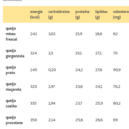
energia
carboidratos
proteína
lipídios
colestero
(kcal)
(g)
(g)
(g)
(mg)
queijo
minas
242
3,02
15,9
18,6
62
frescal
queijo
324
1,0
19,1
27,1
70
gorgonzola
queijo
245
0,20
24,2
27,6
90,9
prato
queijo
320
1,97
23,8
24,1
76,2
muçarela
queijo
335
1,94
23,7
25,9
80,2
coalho
queijo
350
2,14
25,6
26,6
69
provolone