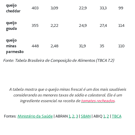
queijo
403
3,09
22,9
33,3
99
cheddar
queijo
355
2,22
24,9
27,4
114
gouda
queijo
minas
448
2,48
31,9
35
110
parmesão
Fonte: Tabela Brasileira de Composição de Alimentos (TBCA 7.2)
A tabela mostra que o queijo minas frescal é um dos mais saudáveis
considerando as menores taxas de sódio e colesterol. Ele é um
ingrediente essencial na receita de
tomates recheados
.
Fontes:
Ministério da Saúde
| ABRAN
1
,
2
,
3
|
SBAN
| ABIQ
1
,
2
|
TBCA