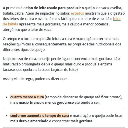
A primeira é o
tipo de leite usado para produzir o queijo
: de vaca, ovelha,
búfala, cabra. Além de impactar no sabor,
estudos
mostram que a digestão
dos leites de cabra e ovelha é mais fácil que a do leite de vaca. Já o
leite
de búfala
apresenta mais gorduras, mais cálcio e menor potencial
alergênico que o leite de vaca.
O tempo e o local em que são feitas a cura e maturação determinam as
reações químicas e, consequentemente, as propriedades nutricionais dos
diferentes tipos de queijo.
No processo de cura, o queijo perde água e concentra mais gordura. Já a
maturação prolongada deixa o queijo mais duro e produz a enzima
lactase, que quebra a lactose (açúcar do leite).
Assim, via de regra, podemos dizer que:
quanto menor a cura
(tempo de descanso do queijo até ficar pronto),
mais macio
,
branco
e
menos gorduroso
ele tende a ser.
conforme aumenta o tempo de cura
e maturação, o queijo pode ficar
mais duro
e
amarelado
e concentrar
mais gordura
.