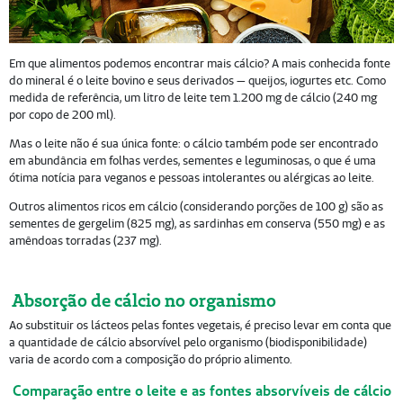
Em que alimentos podemos encontrar mais cálcio? A mais conhecida fonte
do mineral é o leite bovino e seus derivados — queijos, iogurtes etc. Como
medida de referência, um litro de leite tem 1.200 mg de cálcio (240 mg
por copo de 200 ml).
Mas o leite não é sua única fonte: o cálcio também pode ser encontrado
em abundância em folhas verdes, sementes e leguminosas, o que é uma
ótima notícia para veganos e pessoas intolerantes ou alérgicas ao leite.
Outros alimentos ricos em cálcio (considerando porções de 100 g) são as
sementes de gergelim (825 mg), as sardinhas em conserva (550 mg) e as
amêndoas torradas (237 mg).
Absorção de cálcio no organismo
Ao substituir os lácteos pelas fontes vegetais, é preciso levar em conta que
a quantidade de cálcio absorvível pelo organismo (biodisponibilidade)
varia de acordo com a composição do próprio alimento.
Comparação entre o leite e as fontes absorvíveis de cálcio