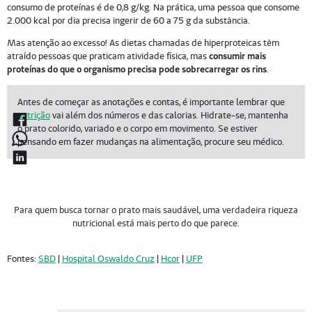
consumo de proteínas é de 0,8 g/kg. Na prática, uma pessoa que consome
2.000 kcal por dia precisa ingerir de 60 a 75 g da substância.
Mas atenção ao excesso! As dietas chamadas de hiperproteicas têm
atraído pessoas que praticam atividade física, mas
consumir mais
proteínas do que o organismo precisa pode sobrecarregar os rins
.
Antes de começar as anotações e contas, é importante lembrar que
nutrição
vai além dos números e das calorias. Hidrate-se, mantenha
o prato colorido, variado e o corpo em movimento. Se estiver
pensando em fazer mudanças na alimentação, procure seu médico.
Para quem busca tornar o prato mais saudável, uma verdadeira riqueza
nutricional está mais perto do que parece.
Fontes:
SBD
|
Hospital Oswaldo Cruz
|
Hcor
|
UFP