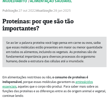
MUDE1HÁBITO
/
ALIMENTAÇÃO SAUDÁVEL
Publicação
27 out 2022
Atualização
28 jan 2025
Proteínas: por que são tão
importantes?
Se ao ler a palavra proteína você logo pensa em carne ou ovos, saiba
que essas moléculas estão presentes em maior ou menor quantidade
em todos os alimentos, incluindo os vegetais. As proteínas são de
fundamental importância para diversos processos do organismo
humano, desde a estrutura das células até a
imunidade
.
Em alimentações restritivas ou não,
o consumo de proteínas é
indispensável
, porque essas moléculas garantem os
aminoácidos
essenciais
, aqueles que o corpo não produz. Para saber mais sobre as
funções das proteínas e as diferenças entre as de origem animal e vegetal,
continue lendo.