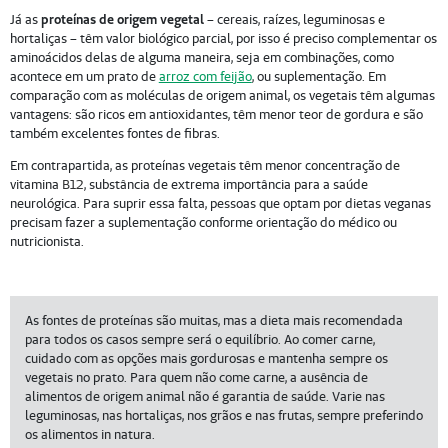
Já as
proteínas de origem vegetal
– cereais, raízes, leguminosas e
hortaliças – têm valor biológico parcial, por isso é preciso complementar os
aminoácidos delas de alguma maneira, seja em combinações, como
acontece em um prato de
arroz com feijão
, ou suplementação. Em
comparação com as moléculas de origem animal, os vegetais têm algumas
vantagens: são ricos em antioxidantes, têm menor teor de gordura e são
também excelentes fontes de fibras.
Em contrapartida, as proteínas vegetais têm menor concentração de
vitamina
B12
, substância de extrema importância para a saúde
neurológica. Para suprir essa falta, pessoas que optam por dietas veganas
precisam fazer a suplementação conforme orientação do médico ou
nutricionista.
As fontes de proteínas são muitas, mas a dieta mais recomendada
para todos os casos sempre será o equilíbrio. Ao comer carne,
cuidado com as opções mais gordurosas e mantenha sempre os
vegetais no prato. Para quem não come carne, a ausência de
alimentos de origem animal não é garantia de saúde. Varie nas
leguminosas, nas hortaliças, nos grãos e nas frutas, sempre preferindo
os alimentos in natura.