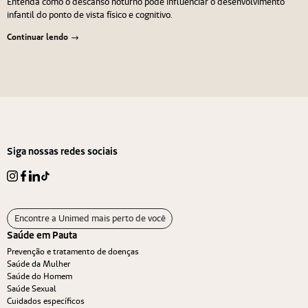
Entenda como o descanso noturno pode influenciar o desenvolvimento
infantil do ponto de vista físico e cognitivo.
Continuar lendo
Navegação de Post
Anterior
Próximo
Siga nossas redes sociais
Encontre a Unimed mais perto de você
Saúde em Pauta
Prevenção e tratamento de doenças
Saúde da Mulher
Saúde do Homem
Saúde Sexual
Cuidados específicos