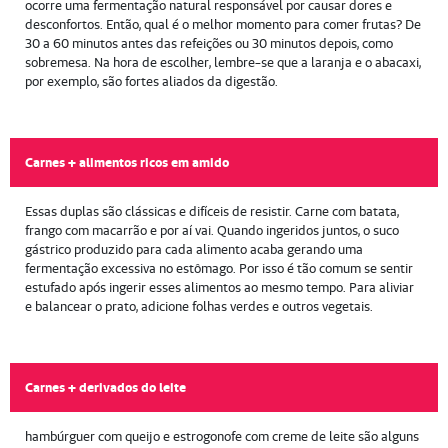
ocorre uma fermentação natural responsável por causar dores e
desconfortos. Então, qual é o melhor momento para comer frutas? De
30 a 60 minutos antes das refeições ou 30 minutos depois, como
sobremesa. Na hora de escolher, lembre-se que a laranja e o abacaxi,
por exemplo, são fortes aliados da digestão.
Carnes + alimentos ricos em amido
Essas duplas são clássicas e difíceis de resistir. Carne com batata,
frango com macarrão e por aí vai. Quando ingeridos juntos, o suco
gástrico produzido para cada alimento acaba gerando uma
fermentação excessiva no estômago. Por isso é tão comum se sentir
estufado após ingerir esses alimentos ao mesmo tempo. Para aliviar
e balancear o prato, adicione folhas verdes e outros vegetais.
Carnes + derivados do leite
hambúrguer com queijo e estrogonofe com creme de leite são alguns