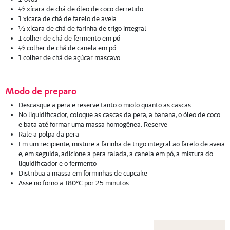
½ xícara de chá de óleo de coco derretido
1 xícara de chá de farelo de aveia
½ xícara de chá de farinha de trigo integral
1 colher de chá de fermento em pó
½ colher de chá de canela em pó
1 colher de chá de açúcar mascavo
Modo de preparo
Descasque a pera e reserve tanto o miolo quanto as cascas
No liquidificador, coloque as cascas da pera, a banana, o óleo de coco
e bata até formar uma massa homogênea. Reserve
Rale a polpa da pera
Em um recipiente, misture a farinha de trigo integral ao farelo de aveia
e, em seguida, adicione a pera ralada, a canela em pó, a mistura do
liquidificador e o fermento
Distribua a massa em forminhas de cupcake
Asse no forno a 180°C por 25 minutos