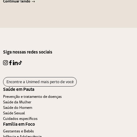
Continuar lendo
Navegação de Post
Anterior
Próximo
Siga nossas redes sociais
Encontre a Unimed mais perto de você
Saúde em Pauta
Prevenção e tratamento de doenças
Saúde da Mulher
Saúde do Homem
Saúde Sexual
Cuidados específicos
Família em Foco
Gestantes e Bebês
Infância e Adolescência