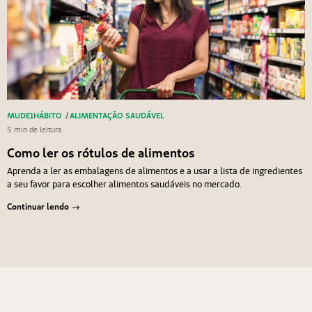
MUDE1HÁBITO
/
ALIMENTAÇÃO SAUDÁVEL
5 min de leitura
Como ler os rótulos de alimentos
Aprenda a ler as embalagens de alimentos e a usar a lista de ingredientes
a seu favor para escolher alimentos saudáveis no mercado.
Continuar lendo
Navegação de Post
Anterior
Próximo