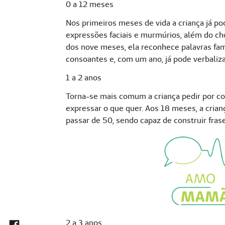
0 a 12 meses
Nos primeiros meses de vida a criança já po
expressões faciais e murmúrios, além do cho
dos nove meses, ela reconhece palavras fam
consoantes e, com um ano, já pode verbaliza
1 a 2 anos
Torna-se mais comum a criança pedir por co
expressar o que quer. Aos 18 meses, a crian
passar de 50, sendo capaz de construir fras
2 a 3 anos