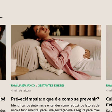
…
FAMÍLIA EM FOCO
/
GESTANTES E BEBÊS
FAM
4 min de leitura
4 mi
ebê
Pré-eclâmpsia: o que é e como se prevenir?
Cu
me
Identificar os sintomas e entender como reduzir os fatores de
risco é fundamental para uma gestação mais segura para mãe
ados
Saib