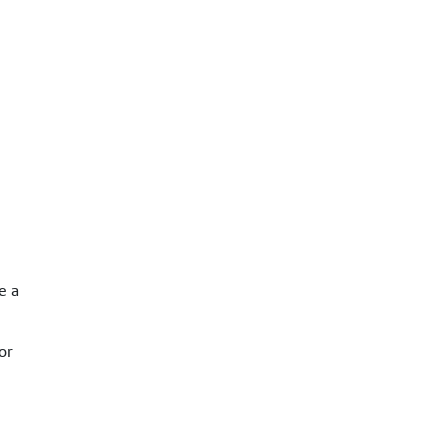
e a
or