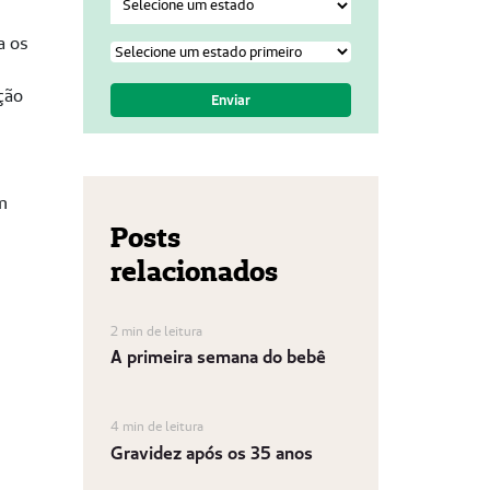
a os
ção
m
Posts
relacionados
2 min de leitura
A primeira semana do bebê
4 min de leitura
Gravidez após os 35 anos