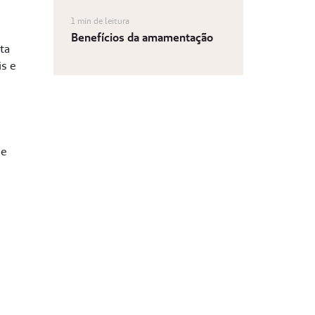
1 min de leitura
Benefícios da amamentação
ta
is e
de