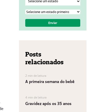
Posts
relacionados
2 min de leitura
A primeira semana do bebê
4 min de leitura
o
Gravidez após os 35 anos
de