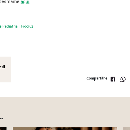
o desmame
aqui
.
e Pediatria
|
Fiocruz
asil
Compartilhe
…