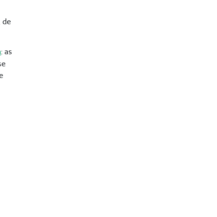
, de
a
: as
se
e