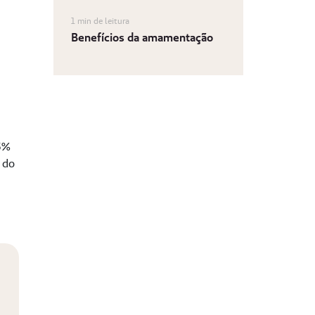
1 min de leitura
Benefícios da amamentação
5%
 do