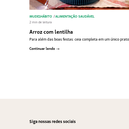
MUDE1HÁBITO
/
ALIMENTAÇÃO SAUDÁVEL
2 min de leitura
Arroz com lentilha
Para além das boas festas: ceia completa em um único prato
Continuar lendo
Paginação
de
posts
Siga nossas redes sociais