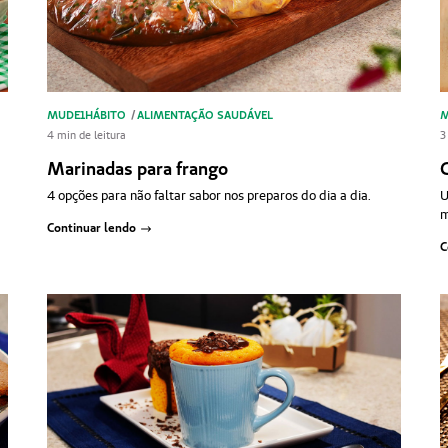
MUDE1HÁBITO
/
ALIMENTAÇÃO SAUDÁVEL
M
4 min de leitura
3
Marinadas para frango
C
4 opções para não faltar sabor nos preparos do dia a dia.
U
m
Continuar lendo
C