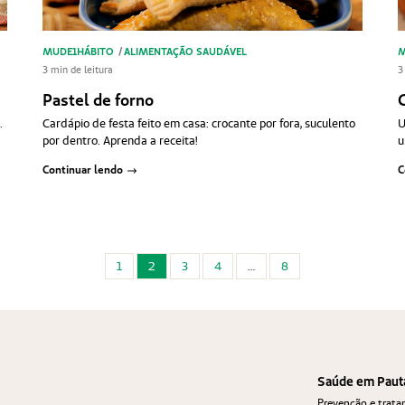
MUDE1HÁBITO
/
ALIMENTAÇÃO SAUDÁVEL
M
3 min de leitura
3
Pastel de forno
.
Cardápio de festa feito em casa: crocante por fora, suculento
U
por dentro. Aprenda a receita!
u
Continuar lendo
C
1
2
3
4
…
8
Saúde em Paut
Prevenção e trat