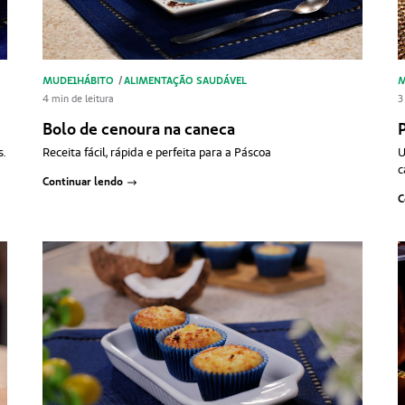
MUDE1HÁBITO
/
ALIMENTAÇÃO SAUDÁVEL
M
4 min de leitura
3
Bolo de cenoura na caneca
P
s.
Receita fácil, rápida e perfeita para a Páscoa
U
c
Continuar lendo
C