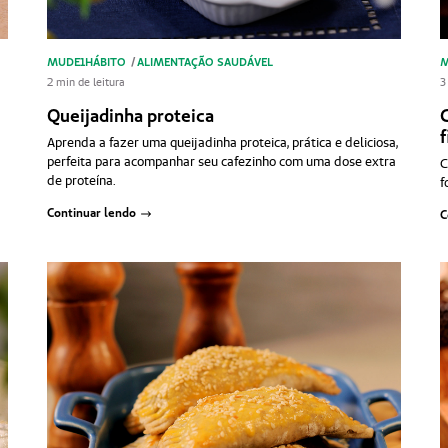
MUDE1HÁBITO
/
ALIMENTAÇÃO SAUDÁVEL
M
2 min de leitura
3
Queijadinha proteica
Aprenda a fazer uma queijadinha proteica, prática e deliciosa,
perfeita para acompanhar seu cafezinho com uma dose extra
C
de proteína.
f
Continuar lendo
C