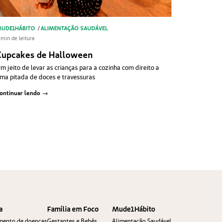
UDE1HÁBITO
/
ALIMENTAÇÃO SAUDÁVEL
 min de leitura
Cupcakes de Halloween
m jeito de levar as crianças para a cozinha com direito a
ma pitada de doces e travessuras
ontinuar lendo
a
Família em Foco
Mude1Hábito
amento de doenças
Gestantes e Bebês
Alimentação Saudável