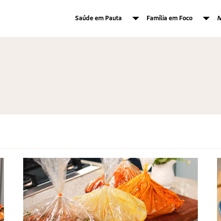
Saúde em Pauta
Família em Foco
M