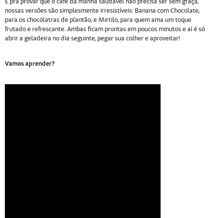
E pra provar que o café da manhã saudável não precisa ser sem graça,
nossas versões são simplesmente irresistíveis: Banana com Chocolate,
para os chocólatras de plantão, e Mirtilo, para quem ama um toque
frutado e refrescante. Ambas ficam prontas em poucos minutos e aí é só
abrir a geladeira no dia seguinte, pegar sua colher e aproveitar!
Vamos aprender?