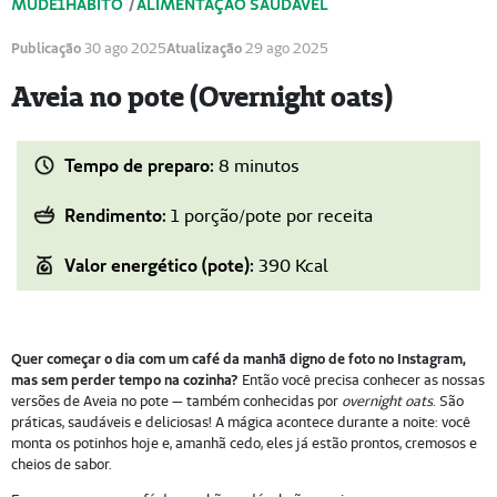
MUDE1HÁBITO
/
ALIMENTAÇÃO SAUDÁVEL
Publicação
30 ago 2025
Atualização
29 ago 2025
Aveia no pote (Overnight oats)
Tempo de preparo:
8 minutos
Rendimento:
1 porção/pote por receita
Valor energético (pote):
390 Kcal
Quer começar o dia com um café da manhã digno de foto no Instagram,
mas sem perder tempo na cozinha?
Então você precisa conhecer as nossas
versões de Aveia no pote — também conhecidas por
overnight oats
. São
práticas, saudáveis e deliciosas! A mágica acontece durante a noite: você
monta os potinhos hoje e, amanhã cedo, eles já estão prontos, cremosos e
cheios de sabor.