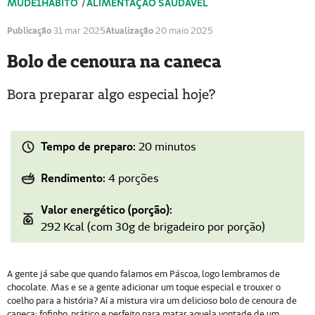
MUDE1HÁBITO
/
ALIMENTAÇÃO SAUDÁVEL
Publicação
31 mar 2025
Atualização
20 maio 2025
Bolo de cenoura na caneca
Bora preparar algo especial hoje?
Tempo de preparo:
20 minutos
Rendimento:
4 porções
Valor energético (porção):
292 Kcal (com 30g de brigadeiro por porção)
A gente já sabe que quando falamos em Páscoa, logo lembramos de
chocolate. Mas e se a gente adicionar um toque especial e trouxer o
coelho para a história? Aí a mistura vira um delicioso bolo de cenoura de
caneca: fofinho, prático e perfeito para matar aquela vontade de um