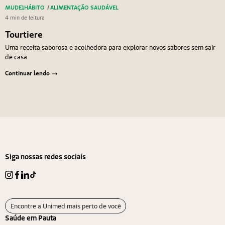
MUDE1HÁBITO
/
ALIMENTAÇÃO SAUDÁVEL
4 min de leitura
Tourtiere
Uma receita saborosa e acolhedora para explorar novos sabores sem sair
de casa.
Continuar lendo
Navegação de Post
Anterior
Próximo
Siga nossas redes sociais
Encontre a Unimed mais perto de você
Saúde em Pauta