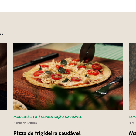
…
MUDE1HÁBITO
/
ALIMENTAÇÃO SAUDÁVEL
FAM
3 min de leitura
8 mi
Pizza de frigideira saudável
Ma