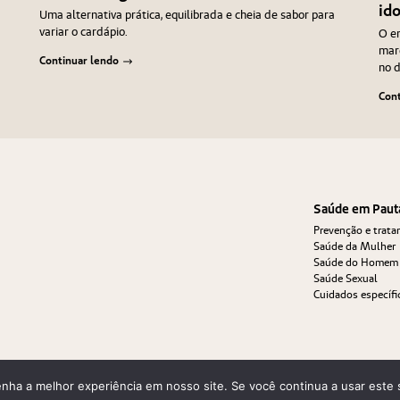
id
Uma alternativa prática, equilibrada e cheia de sabor para
variar o cardápio.
O en
marc
Continuar lendo
no d
Cont
Saúde em Paut
Prevenção e trat
Saúde da Mulher
Saúde do Homem
Saúde Sexual
Cuidados específi
enha a melhor experiência em nosso site. Se você continua a usar este 