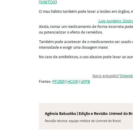
(SINITOX
).
O mau hábito também pode levar a lesões em órgãos, ma
Leia também: Síndro
Ainda, tomar um medicamento de forma incorreta pod
ou potencializar o efeito de remédios.
Também pode acontecer de o medicamento ser usado com
intensidade e exigir uma dosagem maior.
No caso de antibióticos, o uso abusivo pode levar ao 
Nariz entupido?
Entenda
Fontes:
PFIZER
|
HCOR
|
UFPB
Agência Babushka | Edição e Revisão: Unimed do Br
Revisão técnica: equipe médica da Unimed do Brasil