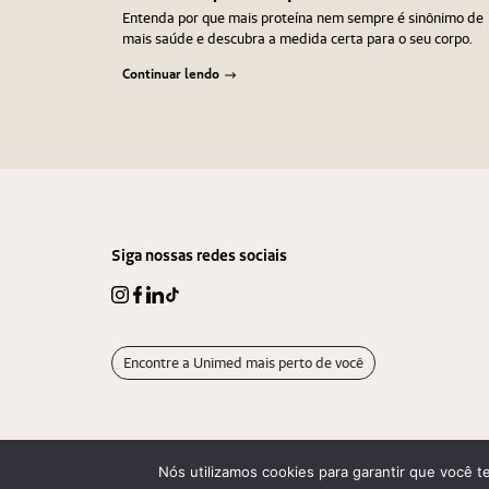
Entenda por que mais proteína nem sempre é sinônimo de
mais saúde e descubra a medida certa para o seu corpo.
Continuar lendo
Navegação
Anterior
Próximo
de
Post
Siga nossas redes sociais
Encontre a Unimed mais perto de você
Nós utilizamos cookies para garantir que você t
© 2026. Viver Bem Unimed. Todos os direitos reservados.