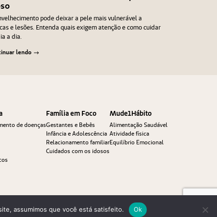
oso
velhecimento pode deixar a pele mais vulnerável a
as e lesões. Entenda quais exigem atenção e como cuidar
ia a dia.
inuar lendo
a
Família em Foco
Mude1Hábito
amento de doenças
Gestantes e Bebês
Alimentação Saudável
Infância e Adolescência
Atividade física
Relacionamento familiar
Equilíbrio Emocional
Cuidados com os idosos
cos
site, assumimos que você está satisfeito.
Ok
Política de Privacidade