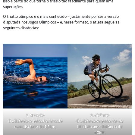
isso é parte do que torna o triatlo tão fascinante para quem ama
superações.
O triatlo olímpico é o mais conhecido – justamente por ser a versão
disputada nos Jogos Olímpicos – e, nesse formato, o atleta segue as
seguintes distâncias:
1.
Natação
2. Ciclismo
O atleta deve percorrer a nado
O atleta deve percorrer de
uma distância de 1,5km.
bicicleta uma distância de
40km.