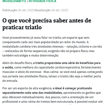
MUDE1HÁBITO
/
ATIVIDADE FÍSICA
Publicação
30 abr 2025
Atualização
30 abr 2025
O que você precisa saber antes de
praticar triatlo
Você provavelmente já ouviu falar no triatlo, um esporte que vem
conquistando cada vez mais popularidade ao redor do mundo. A
modalidade combina três atividades intensas – natação, ciclismo e corrida
– realizadas de forma sequencial, exigindo não só preparo físico, mas
também estratégia e muita determinação.
Além do desafio físico,
o triatlo proporciona uma série de benefícios para
a saúde,
como melhora da capacidade cardiorrespiratória, fortalecimento
muscular e alívio do estresse. Mas calma: se você está apenas começando
sua jornada nas atividades físicas, talvez o triatlo não seja a melhor porta
de entrada.
Por ser um esporte de alta exigência,
o ideal é começar praticando
separadamente cada uma das modalidades,
aproveitando os ganhos que
elas oferecem individualmente. Aos poucos, com a orientação de um
profissional e uma rotina de treinos bem estruturada, é possível evoluir até