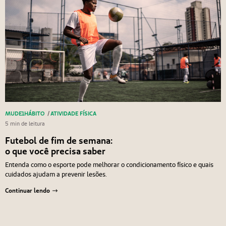
MUDE1HÁBITO
/
ATIVIDADE FÍSICA
5 min de leitura
Futebol de fim de semana:
o que você precisa saber
Entenda como o esporte pode melhorar o condicionamento físico e quais
cuidados ajudam a prevenir lesões.
Continuar lendo
Navegação de Post
Anterior
Próximo