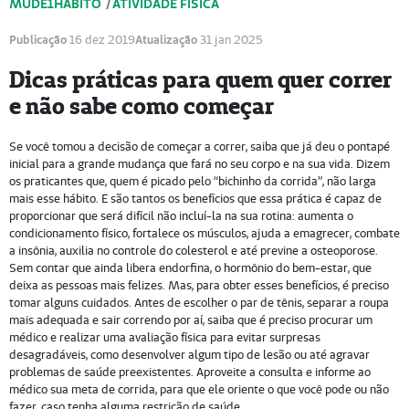
MUDE1HÁBITO
/
ATIVIDADE FÍSICA
Publicação
16 dez 2019
Atualização
31 jan 2025
Dicas práticas para quem quer correr
e não sabe como começar
Se você tomou a decisão de começar a correr, saiba que já deu o pontapé
inicial para a grande mudança que fará no seu corpo e na sua vida. Dizem
os praticantes que, quem é picado pelo “bichinho da corrida”, não larga
mais esse hábito. E são tantos os benefícios que essa prática é capaz de
proporcionar que será difícil não incluí-la na sua rotina: aumenta o
condicionamento físico, fortalece os músculos, ajuda a emagrecer, combate
a insônia, auxilia no controle do colesterol e até previne a osteoporose.
Sem contar que ainda libera endorfina, o hormônio do bem-estar, que
deixa as pessoas mais felizes. Mas, para obter esses benefícios, é preciso
tomar alguns cuidados. Antes de escolher o par de tênis, separar a roupa
mais adequada e sair correndo por aí, saiba que é preciso procurar um
médico e realizar uma avaliação física para evitar surpresas
desagradáveis, como desenvolver algum tipo de lesão ou até agravar
problemas de saúde preexistentes. Aproveite a consulta e informe ao
médico sua meta de corrida, para que ele oriente o que você pode ou não
fazer, caso tenha alguma restrição de saúde.