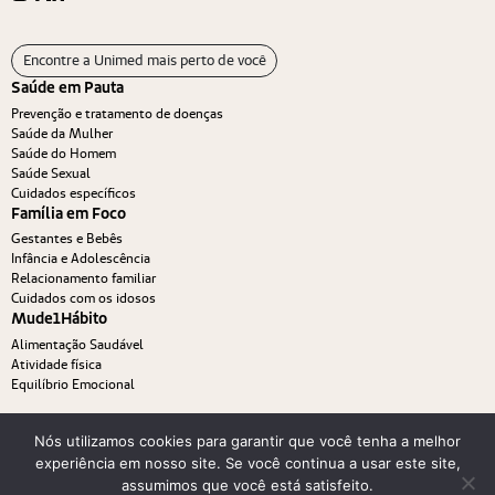
Encontre a Unimed mais perto de você
Saúde em Pauta
Prevenção e tratamento de doenças
Saúde da Mulher
Saúde do Homem
Saúde Sexual
Cuidados específicos
Família em Foco
Gestantes e Bebês
Infância e Adolescência
Relacionamento familiar
Cuidados com os idosos
Mude1Hábito
Alimentação Saudável
Atividade física
Equilíbrio Emocional
Nós utilizamos cookies para garantir que você tenha a melhor
experiência em nosso site. Se você continua a usar este site,
assumimos que você está satisfeito.
© 2026. Viver Bem Unimed. Todos os direitos reservados.