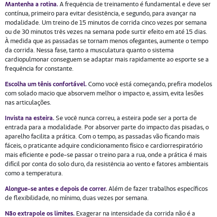
Mantenha a rotina.
A frequência de treinamento é fundamental e deve ser
contínua, primeiro para evitar desistência, e segundo, para avançar na
modalidade. Um treino de 15 minutos de corrida cinco vezes por semana
ou de 30 minutos três vezes na semana pode surtir efeito em até 15 dias.
À medida que as passadas se tornam menos ofegantes, aumente o tempo
da corrida. Nessa fase, tanto a musculatura quanto o sistema
cardiopulmonar conseguem se adaptar mais rapidamente ao esporte se a
frequência for constante.
Escolha um tênis confortável.
Como você está começando, prefira modelos
com solado macio que absorvem melhor o impacto e, assim, evita lesões
nas articulações.
Invista na esteira.
Se você nunca correu, a esteira pode ser a porta de
entrada para a modalidade. Por absorver parte do impacto das pisadas, o
aparelho facilita a prática. Com o tempo, as passadas vão ficando mais
fáceis, o praticante adquire condicionamento físico e cardiorrespiratório
mais eficiente e pode-se passar o treino para a rua, onde a prática é mais
difícil por conta do solo duro, da resistência ao vento e fatores ambientais
como a temperatura.
Alongue-se antes e depois de correr.
Além de fazer trabalhos específicos
de flexibilidade, no mínimo, duas vezes por semana.
Não extrapole os limites.
Exagerar na intensidade da corrida não é a