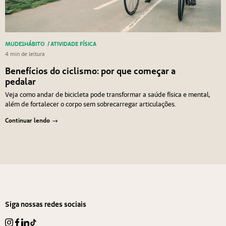
MUDE1HÁBITO
/
ATIVIDADE FÍSICA
4 min de leitura
Benefícios do ciclismo: por que começar a
pedalar
Veja como andar de bicicleta pode transformar a saúde física e mental,
além de fortalecer o corpo sem sobrecarregar articulações.
Continuar lendo
Navegação de Post
Anterior
Próximo
Siga nossas redes sociais