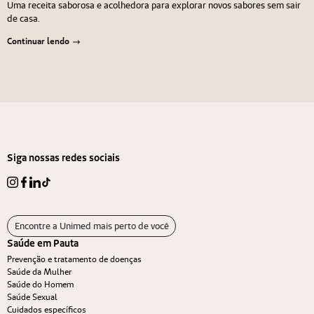
Uma receita saborosa e acolhedora para explorar novos sabores sem sair
de casa.
Continuar lendo
Navegação de Post
Anterior
Próximo
Siga nossas redes sociais
Encontre a Unimed mais perto de você
Saúde em Pauta
Prevenção e tratamento de doenças
Saúde da Mulher
Saúde do Homem
Saúde Sexual
Cuidados específicos