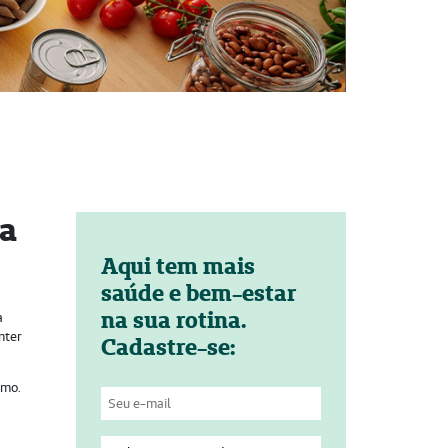
ba
Aqui tem mais
saúde e bem-estar
na sua rotina.
a
nter
Cadastre-se:
smo.