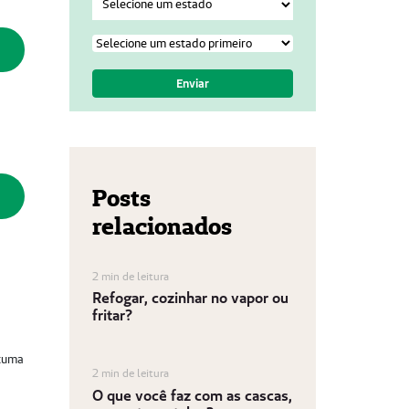
Posts
relacionados
2 min de leitura
Refogar, cozinhar no vapor ou
fritar?
stuma
2 min de leitura
O que você faz com as cascas,