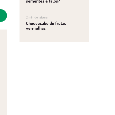
sementes e talos?
2 min de leitura
Cheesecake de frutas
vermelhas