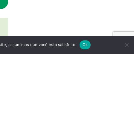
site, assumimos que você está satisfeito.
Ok
o dia