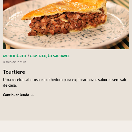
MUDE1HÁBITO
/
ALIMENTAÇÃO SAUDÁVEL
4 min de leitura
Tourtiere
Uma receita saborosa e acolhedora para explorar novos sabores sem sair
de casa.
Continuar lendo
Navegação de Post
Anterior
Próximo