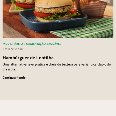
MUDE1HÁBITO
/
ALIMENTAÇÃO SAUDÁVEL
3 min de leitura
Hambúrguer de Lentilha
Uma alternativa leve, prática e cheia de textura para variar o cardápio do
dia a dia.
Continuar lendo
Navegação de Post
Anterior
Próximo