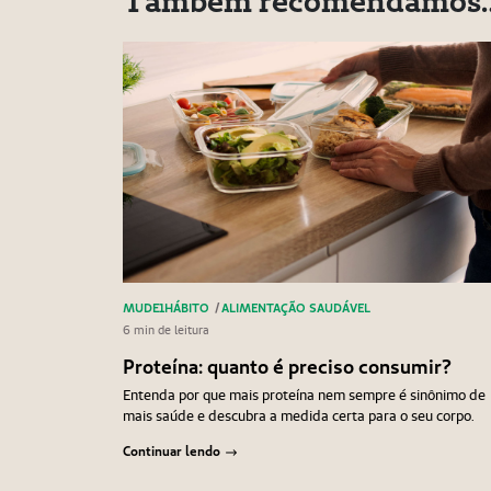
Também recomendamos
MUDE1HÁBITO
/
ALIMENTAÇÃO SAUDÁVEL
6 min de leitura
Proteína: quanto é preciso consumir?
Entenda por que mais proteína nem sempre é sinônimo de
mais saúde e descubra a medida certa para o seu corpo.
Continuar lendo
Anterior
Próximo