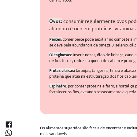
Ovos:
consumir regularmente ovos pode 
alimento é rico em proteínas, vitaminas 
Peixes:
comer peixe pode auxiliar no combate a in
se deve pela abundância de ômega 3, selênio, cálci
Oleaginosas:
Inserir nozes, óleo de linhaça, cano
de fios fortes, reduzir a queda de cabelo e proteg
Frutas cítricas
:
laranjas, tangerina, limão e abacax
proteína que atua na estruturação dos fios capilar
Espinafre:
por conter proteína e ferro, a hortaliça
fortalecer os fios, evitando ressecamento e queda
Os alimentos sugeridos são fáceis de encontrar e inclui
mais saudáveis.