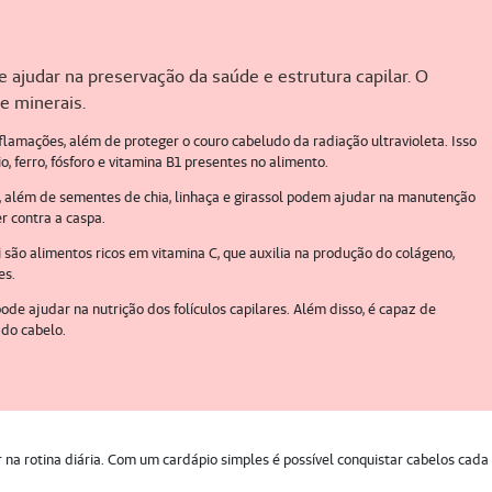
ajudar na preservação da saúde e estrutura capilar. O
e minerais.
flamações, além de proteger o couro cabeludo da radiação ultravioleta. Isso
o, ferro, fósforo e vitamina B1 presentes no alimento.
la, além de sementes de chia, linhaça e girassol podem ajudar na manutenção
er contra a caspa.
i são alimentos ricos em vitamina C, que auxilia na produção do colágeno,
es.
 pode ajudar na nutrição dos folículos capilares. Além disso, é capaz de
 do cabelo.
r na rotina diária. Com um cardápio simples é possível conquistar cabelos cada