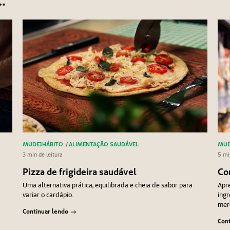
…
MUDE1HÁBITO
/
ALIMENTAÇÃO SAUDÁVEL
MUD
3 min de leitura
5 mi
Pizza de frigideira saudável
Co
Uma alternativa prática, equilibrada e cheia de sabor para
Apre
variar o cardápio.
ingr
mer
Continuar lendo
Cont