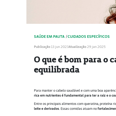
SAÚDE EM PAUTA
/
CUIDADOS ESPECÍFICOS
Publicação
13 jun 2023
Atualização
29 jan 2025
O que é bom para o 
equilibrada
Para manter o cabelo saudável e com uma boa aparênci
rica em nutrientes é fundamental para ter a raiz e o c
Entre os principais alimentos com queratina, proteína r
leite e derivados
. Essas comidas atuam no
fortalecime