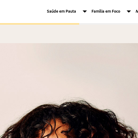
Saúde em Pauta
Família em Foco
M