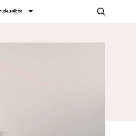
ude1Hábito