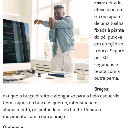
coxa:
deitado,
eleve a perna
e, com apoio
de uma toalha
fixada à planta
do pé, puxe-a
em direção ao
tronco. Segure
por 30
segundos e
repita com a
outra perna.
Braços:
estique o braço direito e alongue-o para o lado esquerdo.
Com a ajuda do braço esquerdo, intensifique o
alongamento, respeitando o seu limite. Repita o
movimento com o outro braço.
Ombros e