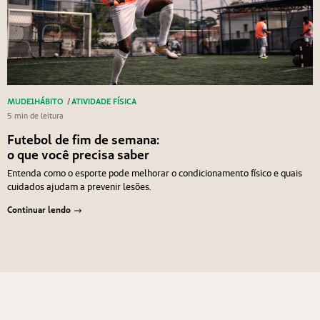
MUDE1HÁBITO
/
ATIVIDADE FÍSICA
5 min de leitura
Futebol de fim de semana:
o que você precisa saber
Entenda como o esporte pode melhorar o condicionamento físico e quais
cuidados ajudam a prevenir lesões.
Continuar lendo
Navegação de Post
Anterior
Próximo