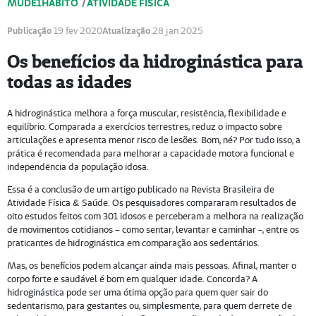
MUDE1HÁBITO
/
ATIVIDADE FÍSICA
Publicação
19 fev 2020
Atualização
28 jan 2025
Os benefícios da hidroginástica para
todas as idades
A hidroginástica melhora a força muscular, resistência, flexibilidade e
equilíbrio. Comparada a exercícios terrestres, reduz o impacto sobre
articulações e apresenta menor risco de lesões. Bom, né? Por tudo isso, a
prática é recomendada para melhorar a capacidade motora funcional e
independência da população idosa.
Essa é a conclusão de um artigo publicado na Revista Brasileira de
Atividade Física & Saúde. Os pesquisadores compararam resultados de
oito estudos feitos com 301 idosos e perceberam a melhora na realização
de movimentos cotidianos – como sentar, levantar e caminhar -, entre os
praticantes de hidroginástica em comparação aos sedentários.
Mas, os benefícios podem alcançar ainda mais pessoas. Afinal, manter o
corpo forte e saudável é bom em qualquer idade. Concorda? A
hidroginástica pode ser uma ótima opção para quem quer sair do
sedentarismo, para gestantes ou, simplesmente, para quem derrete de