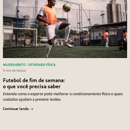
MUDE1HÁBITO
/
ATIVIDADE FÍSICA
5 min de leitura
Futebol de fim de semana:
o que você precisa saber
Entenda como o esporte pode melhorar o condicionamento físico e quais
cuidados ajudam a prevenir lesões.
Continuar lendo
Navegação de Post
Anterior
Próximo