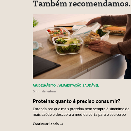
Também recomendamos
MUDE1HÁBITO
/
ALIMENTAÇÃO SAUDÁVEL
6 min de leitura
Proteína: quanto é preciso consumir?
Entenda por que mais proteína nem sempre é sinônimo de
mais saúde e descubra a medida certa para o seu corpo.
Continuar lendo
Navegação
Anterior
Próximo