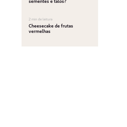
sementes e talos?
2 min de leitura
Cheesecake de frutas
vermelhas