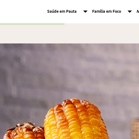
Saúde em Pauta
Família em Foco
M