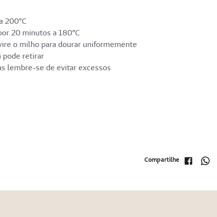
 a 200°C
 por 20 minutos a 180°C
 vire o milho para dourar uniformemente
 pode retirar
s lembre-se de evitar excessos
Compartilhe