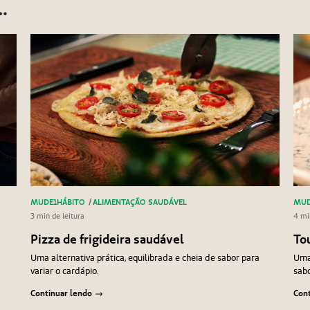
…
MUDE1HÁBITO
/
ALIMENTAÇÃO SAUDÁVEL
MUD
3 min de leitura
4 mi
Pizza de frigideira saudável
To
Uma alternativa prática, equilibrada e cheia de sabor para
Uma 
variar o cardápio.
sabo
Continuar lendo
Cont