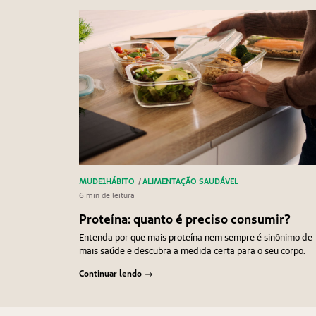
MUDE1HÁBITO
/
ALIMENTAÇÃO SAUDÁVEL
6 min de leitura
Proteína: quanto é preciso consumir?
Entenda por que mais proteína nem sempre é sinônimo de
mais saúde e descubra a medida certa para o seu corpo.
Continuar lendo
Navegação
Anterior
Próximo
de