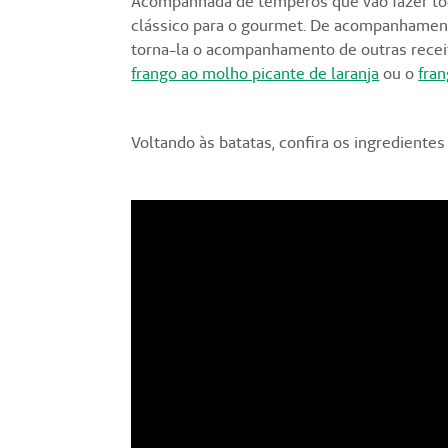
Acompanhada de temperos que vão fazer toda
clássico para o gourmet. De acompanhamen
torna-la o acompanhamento de outras receit
frango ao molho picante de laranja
ou o
fran
Voltando às batatas, confira os ingredientes