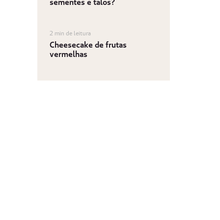
sementes e talos?
2 min de leitura
Cheesecake de frutas
vermelhas