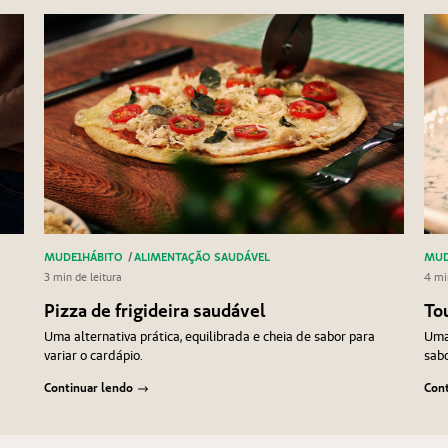
MUDE1HÁBITO
/
ALIMENTAÇÃO SAUDÁVEL
MUD
3 min de leitura
4 mi
Pizza de frigideira saudável
To
Uma alternativa prática, equilibrada e cheia de sabor para
Uma 
variar o cardápio.
sabo
Continuar lendo
Cont