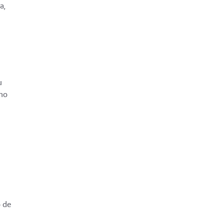
a,
u
umo
o de