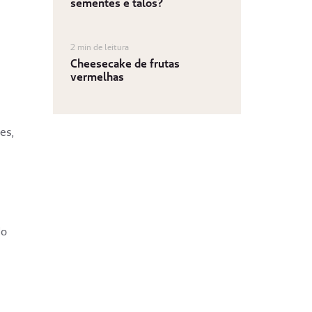
sementes e talos?
2 min de leitura
Cheesecake de frutas
vermelhas
es,
do