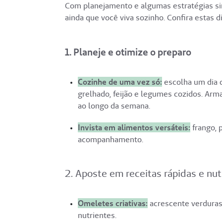
Com planejamento e algumas estratégias si
ainda que você viva sozinho. Confira estas di
1. Planeje e otimize o preparo
Empty
heading
Cozinhe de uma vez só:
escolha um dia d
grelhado, feijão e legumes cozidos. Arm
ao longo da semana.
Invista em alimentos versáteis:
frango, 
acompanhamento.
2. Aposte em receitas rápidas e nut
Empty
heading
Omeletes criativas:
acrescente verduras,
nutrientes.