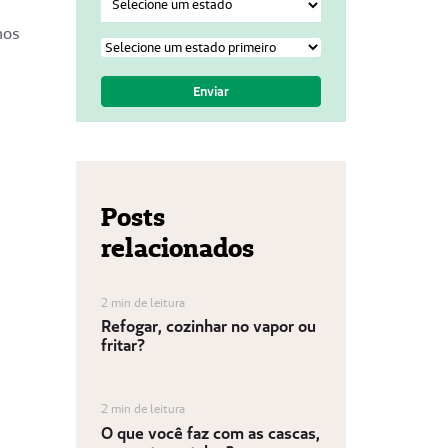
mos
Posts
relacionados
2 min de leitura
Refogar, cozinhar no vapor ou
fritar?
2 min de leitura
O que você faz com as cascas,