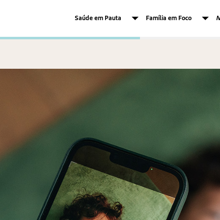
Saúde em Pauta
Família em Foco
M