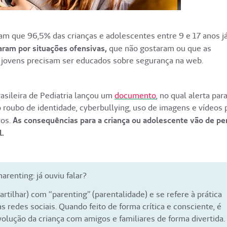
am que 96,5% das crianças e adolescentes entre 9 e 17 anos j
aram por situações ofensivas,
que não gostaram ou que as
s jovens precisam ser educados sobre segurança na web.
asileira de Pediatria lançou um
documento
, no qual alerta par
o roubo de identidade, cyberbullying, uso de imagens e vídeos 
ros.
As consequências para a criança ou adolescente vão de pe
l.
harenting: já ouviu falar?
tilhar) com “parenting” (parentalidade) e se refere à prática
s redes sociais. Quando feito de forma crítica e consciente, é
olução da criança com amigos e familiares de forma divertida.