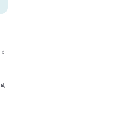
s é
al,