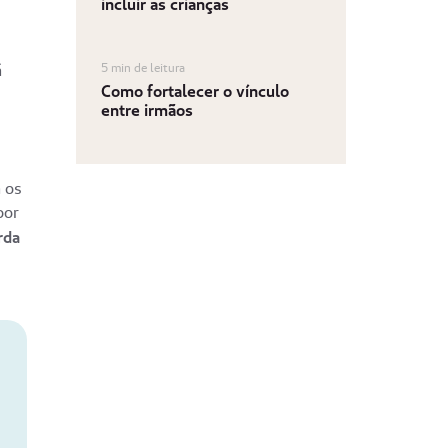
incluir as crianças
5 min de leitura
á
Como fortalecer o vínculo
entre irmãos
a os
por
rda