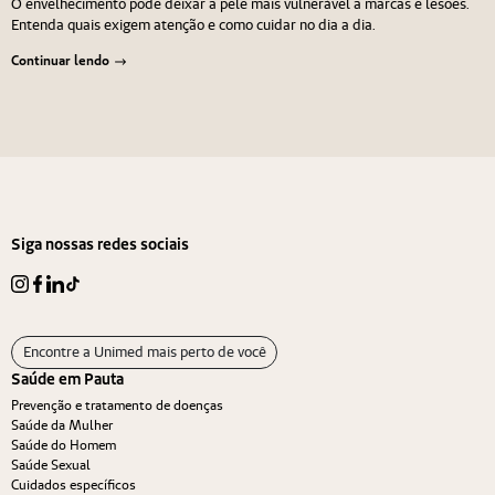
O envelhecimento pode deixar a pele mais vulnerável a marcas e lesões.
Entenda quais exigem atenção e como cuidar no dia a dia.
Continuar lendo
Navegação de Post
Anterior
Próximo
Siga nossas redes sociais
Encontre a Unimed mais perto de você
Saúde em Pauta
Prevenção e tratamento de doenças
Saúde da Mulher
Saúde do Homem
Saúde Sexual
Cuidados específicos